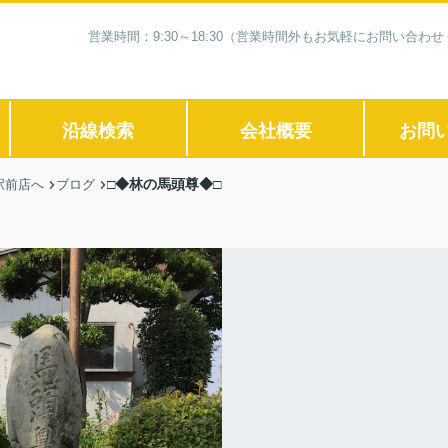
営業時間：9:30～18:30（営業時間外もお気軽にお問い合
沿線検索
会社概要
お問
□◆林の馬頭尊◆□
駅前店へ
ブログ