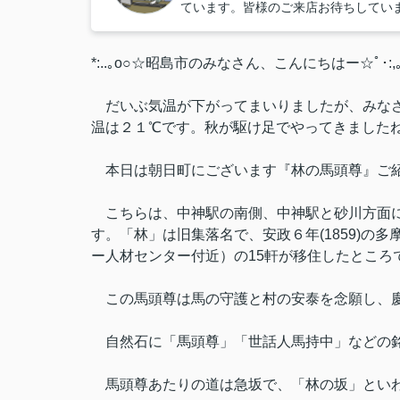
ています。皆様のご来店お待ちしてい
*:..｡o○☆昭島市のみなさん、こんにちはー☆ﾟ･:,｡*:
だいぶ気温が下がってまいりましたが、みなさ
温は２１℃です。秋が駆け足でやってきました
本日は朝日町にございます『林の馬頭尊』ご
こちらは、中神駅の南側、中神駅と砂川方面に
す。「林」は旧集落名で、安政６年(1859)の
ー人材センター付近）の15軒が移住したところ
この馬頭尊は馬の守護と村の安泰を念願し、慶応
自然石に「馬頭尊」「世話人馬持中」などの
馬頭尊あたりの道は急坂で、「林の坂」とい