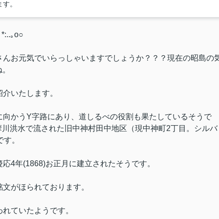
ます。
..｡o○
んお元気でいらっしゃいますでしょうか？？？現在の昭島の
ね。
紹介いたします。
向かうY字路にあり、道しるべの役割も果たしているそうで
多摩川洪水で流された旧中神村田中地区（現中神町2丁目。シルバ
です。
4年(1868)お正月に建立されたそうです。
銘文がほられております。
われていたようです。