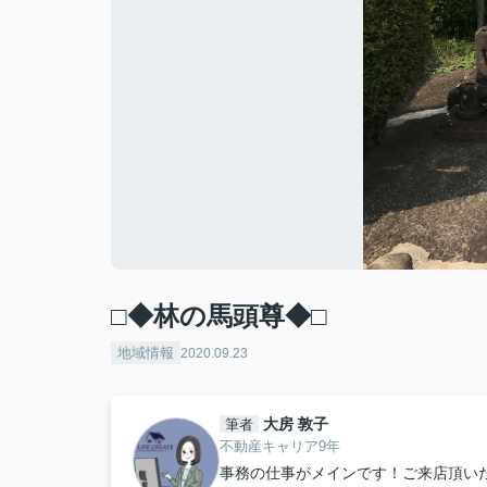
□◆林の馬頭尊◆□
地域情報
2020.09.23
大房 敦子
筆者
不動産キャリア9年
事務の仕事がメインです！ご来店頂い