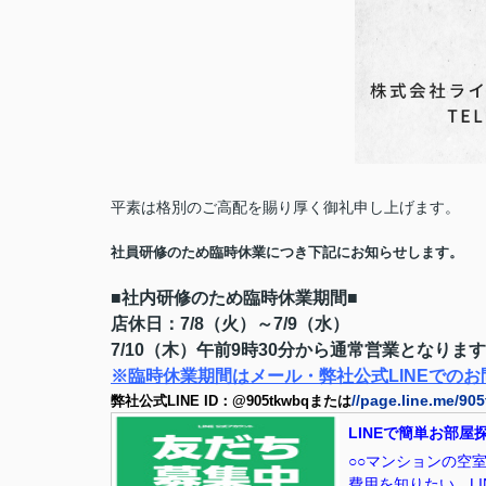
平素は格別のご高配を賜り厚く御礼申し上げます。
社員研修のため臨時休業につき下記にお知らせします。
■社内研修のため臨時休業期間■
店休日：7/8（火）～7/9（水）
7/10（木）午前9時30分から通常営業となりま
※臨時休業期間はメール・弊社公式LINEでの
//page.line.me/9
弊社公式LINE ID：@905tkwbqまたは
LINEで簡単お部
○○マンションの空
費用を知りたい。L