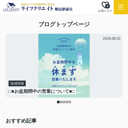
0
お気に入り
ブログトップページ
.21
2026.08.02
地域情報
□■お盆期間中の営業について■□
おすすめ記事