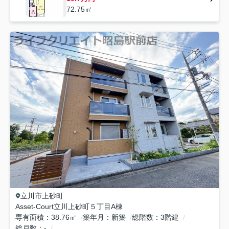
72.75㎡
立川市
上砂町
Asset-Court立川上砂町５丁目A棟
専有面積
38.76㎡
築年月
新築
総階数
3階建
総戸数
-