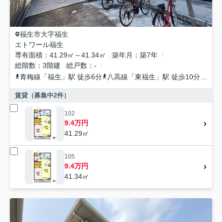
福生市
大字福生
エトワール福生
専有面積
41.29㎡～41.34㎡
築年月
築7年
総階数
3階建
総戸数
-
青梅線
「
福生
」駅 徒歩6分
八高線
「
東福生
」駅 徒歩10分
青梅
賃貸（募集中
2
件）
102
9.4万円
41.29㎡
105
9.4万円
41.34㎡