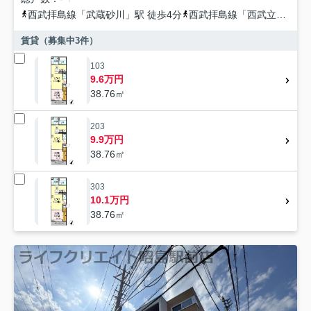
西武拝島線
「
武蔵砂川
」駅 徒歩4分
西武拝島線
「
西武立川
」駅 
賃貸（募集中
3
件）
103
9.6万円
38.76㎡
203
9.9万円
38.76㎡
303
10.1万円
38.76㎡