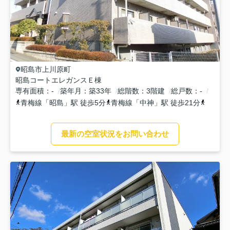
昭島市
上川原町
昭島コートエレガンスＥ棟
専有面積
-
築年月
築33年
総階数
3階建
総戸数
-
青梅線
「
昭島
」駅 徒歩5分
青梅線
「
中神
」駅 徒歩21分
青梅線
最新の空室状況をお問い合わせ