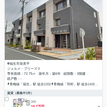
福生市
加美平
ジェルメ・ブリーズⅡ
専有面積
72.75㎡
築年月
築6年
総階数
3階建
総戸数
-
青梅線
「
福生
」駅 徒歩13分
青梅線
「
羽村
」駅 徒歩14分
八高
賃貸（募集中
1
件）
305
10.7万円