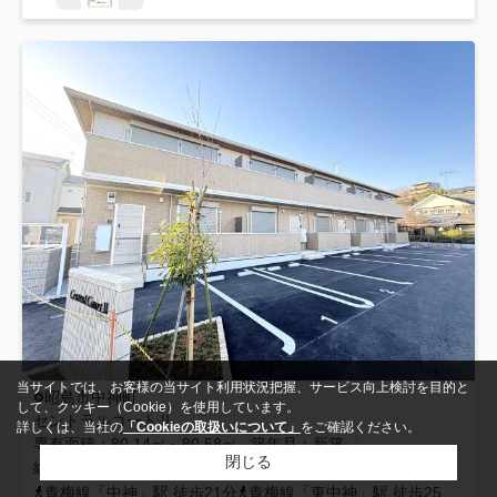
当サイトでは、お客様の当サイト利用状況把握、サービス向上検討を目的と
昭島市
中神町
して、クッキー（Cookie）を使用しています。
セントラルコートⅡ
詳しくは、当社の
「Cookieの取扱いについて」
をご確認ください。
専有面積
80.14㎡～80.58㎡
築年月
新築
閉じる
総階数
2階建
総戸数
-
青梅線
「
中神
」駅 徒歩21分
青梅線
「
東中神
」駅 徒歩25分
青