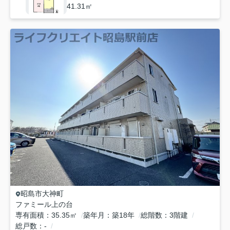
41.31㎡
昭島市
大神町
ファミール上の台
専有面積
35.35㎡
築年月
築18年
総階数
3階建
総戸数
-