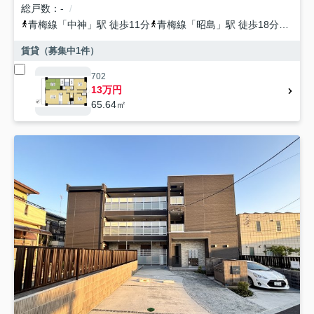
総戸数
-
青梅線
「
中神
」駅 徒歩11分
青梅線
「
昭島
」駅 徒歩18分
青梅
賃貸（募集中
1
件）
702
13万円
65.64㎡