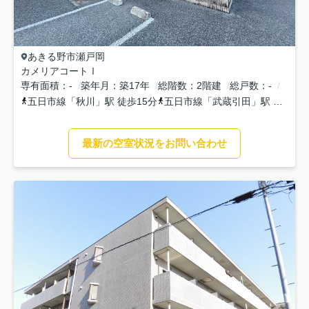
あきる野市
瀬戸岡
カメリアコートⅠ
専有面積
-
築年月
築17年
総階数
2階建
総戸数
-
五日市線
「
秋川
」駅 徒歩15分
五日市線
「
武蔵引田
」駅 徒歩29分
最新の空室状況をお問い合わせ