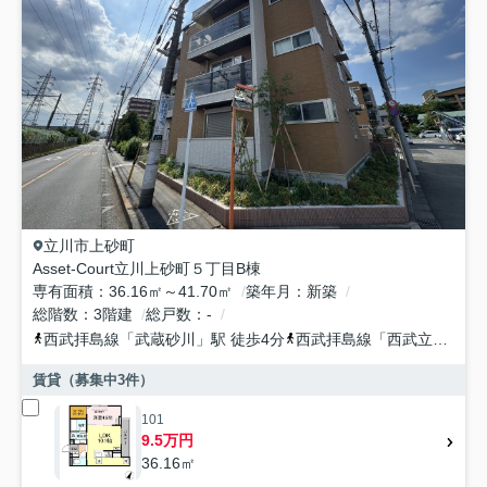
立川市
上砂町
Asset-Court立川上砂町５丁目B棟
専有面積
36.16㎡～41.70㎡
築年月
新築
総階数
3階建
総戸数
-
西武拝島線
「
武蔵砂川
」駅 徒歩4分
西武拝島線
「
西武立川
」駅 
賃貸（募集中
3
件）
101
9.5万円
36.16㎡