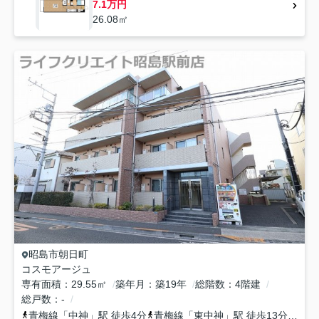
7.1万円
26.08㎡
昭島市
朝日町
コスモアージュ
専有面積
29.55㎡
築年月
築19年
総階数
4階建
総戸数
-
青梅線
「
中神
」駅 徒歩4分
青梅線
「
東中神
」駅 徒歩13分
青梅