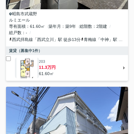
昭島市
武蔵野
ルミエール
専有面積
61.60㎡
築年月
築9年
総階数
2階建
総戸数
-
西武拝島線
「
西武立川
」駅 徒歩13分
青梅線
「
中神
」駅 徒歩28分
賃貸（募集中
1
件）
203
11.3万円
61.60㎡