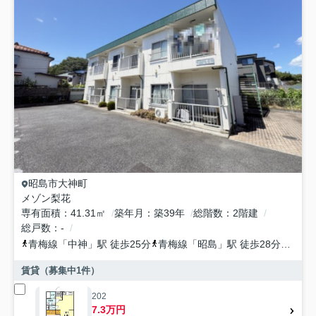
昭島市
大神町
メゾン梨花
専有面積
41.31㎡
築年月
築39年
総階数
2階建
総戸数
-
青梅線
「
中神
」駅 徒歩25分
青梅線
「
昭島
」駅 徒歩28分
青梅
賃貸（募集中
1
件）
202
7.3万円