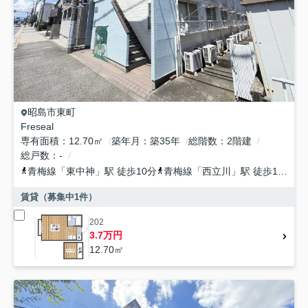
昭島市
東町
Freseal
専有面積
12.70㎡
築年月
築35年
総階数
2階建
総戸数
-
青梅線
「
東中神
」駅 徒歩10分
青梅線
「
西立川
」駅 徒歩14分
賃貸（募集中
1
件）
202
3.7万円
12.70㎡