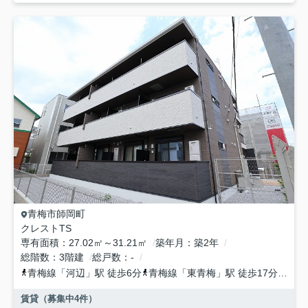
青梅市
師岡町
クレストTS
専有面積
27.02㎡～31.21㎡
築年月
築2年
総階数
3階建
総戸数
-
青梅線
「
河辺
」駅 徒歩6分
青梅線
「
東青梅
」駅 徒歩17分
青梅
賃貸（募集中
4
件）