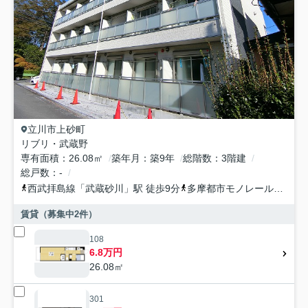
立川市
上砂町
リブリ・武蔵野
専有面積
26.08㎡
築年月
築9年
総階数
3階建
総戸数
-
西武拝島線
「
武蔵砂川
」駅 徒歩9分
多摩都市モノレール
「
砂川
賃貸（募集中
2
件）
108
6.8万円
26.08㎡
301