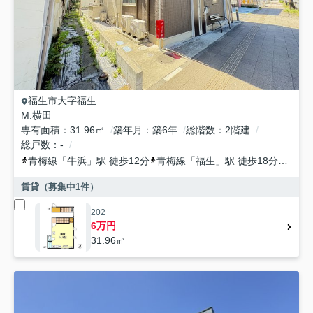
福生市
大字福生
M.横田
専有面積
31.96㎡
築年月
築6年
総階数
2階建
総戸数
-
青梅線
「
牛浜
」駅 徒歩12分
青梅線
「
福生
」駅 徒歩18分
八高
賃貸（募集中
1
件）
202
6万円
31.96㎡