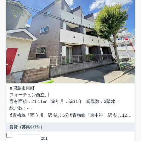
昭島市
東町
フォーチュン西立川
専有面積
21.11㎡
築年月
築11年
総階数
3階建
総戸数
-
青梅線
「
西立川
」駅 徒歩5分
青梅線
「
東中神
」駅 徒歩12分
青
賃貸（募集中
1
件）
201