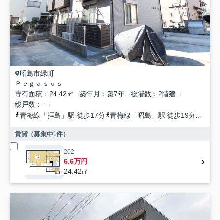
昭島市
緑町
Ｐｅｇａｓｕｓ
専有面積
24.42㎡
築年月
築7年
総階数
2階建
総戸数
-
青梅線
「
拝島
」駅 徒歩17分
青梅線
「
昭島
」駅 徒歩19分
五日
賃貸（募集中
1
件）
202
6.6万円
24.42㎡