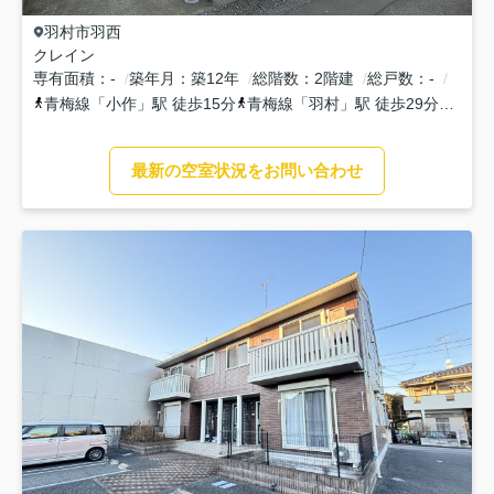
羽村市
羽西
クレイン
専有面積
-
築年月
築12年
総階数
2階建
総戸数
-
青梅線
「
小作
」駅 徒歩15分
青梅線
「
羽村
」駅 徒歩29分
青梅
最新の空室状況をお問い合わせ