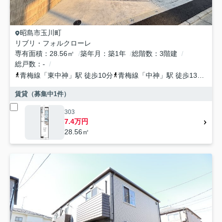
昭島市
玉川町
リブリ・フォルクローレ
専有面積
28.56㎡
築年月
築1年
総階数
3階建
総戸数
-
青梅線
「
東中神
」駅 徒歩10分
青梅線
「
中神
」駅 徒歩13分
青
賃貸（募集中
1
件）
303
7.4万円
28.56㎡