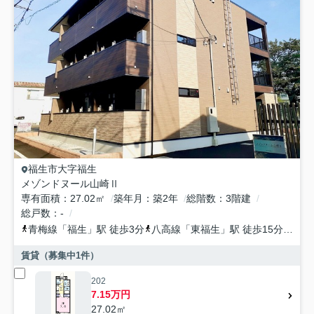
福生市
大字福生
メゾンドヌール山崎Ⅱ
専有面積
27.02㎡
築年月
築2年
総階数
3階建
総戸数
-
青梅線
「
福生
」駅 徒歩3分
八高線
「
東福生
」駅 徒歩15分
青梅
賃貸（募集中
1
件）
202
7.15万円
27.02㎡