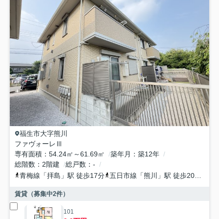
福生市
大字熊川
ファヴォーレⅢ
専有面積
54.24㎡～61.69㎡
築年月
築12年
総階数
2階建
総戸数
-
青梅線
「
拝島
」駅 徒歩17分
五日市線
「
熊川
」駅 徒歩20分
青
賃貸（募集中
2
件）
101