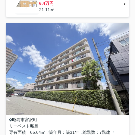
6.4万円
21.11㎡
昭島市
宮沢町
リーベスト昭島
専有面積
65.64㎡
築年月
築31年
総階数
7階建