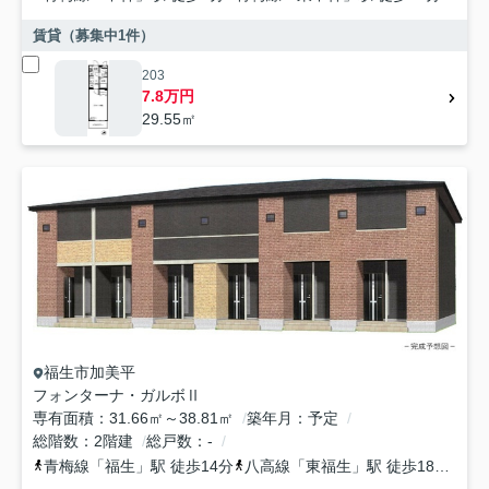
賃貸（募集中
1
件）
203
7.8万円
29.55㎡
福生市
加美平
フォンターナ・ガルボⅡ
専有面積
31.66㎡～38.81㎡
築年月
予定
総階数
2階建
総戸数
-
青梅線
「
福生
」駅 徒歩14分
八高線
「
東福生
」駅 徒歩18分
青