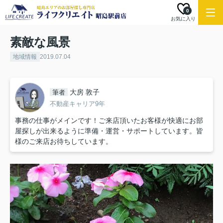
0
お気に入り
素敵な風景
地域情報
2019.07.04
大房 敦子
筆者
不動産キャリア9年
事務の仕事がメインです！ご来店頂いたお客様が快適にお部
屋探しが出来るように準備・運営・サポートしています。皆
様のご来店お待ちしています。