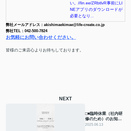
い。//lin.ee/ZRbtlvR事前にLI
NEアプリのダウンロードが
必要となり...
弊社メールアドレス：akishimaekimae@life-create.co.jp
弊社TEL：042-500-7824
お気軽にお問い合わせください。
皆様のご来店心よりお待ちしております。
NEXT
□■臨時休業（社内研
修のため）のお知ら
せ■□
2025.06.13