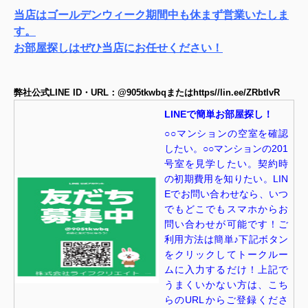
当店はゴールデンウィーク期間中も休まず営業いたしま
す。
お部屋探しはぜひ当店にお任せください！
弊社公式LINE ID・URL：@905tkwbqまたはhttps//lin.ee/ZRbtlvR
LINEで簡単お部屋探し！
○○マンションの空室を確認
したい。○○マンションの201
号室を見学したい。契約時
の初期費用を知りたい。LIN
Eでお問い合わせなら、いつ
でもどこでもスマホからお
問い合わせが可能です！ご
利用方法は簡単♪下記ボタン
をクリックしてトークルー
ムに入力するだけ！上記で
うまくいかない方は、こち
らのURLからご登録くださ