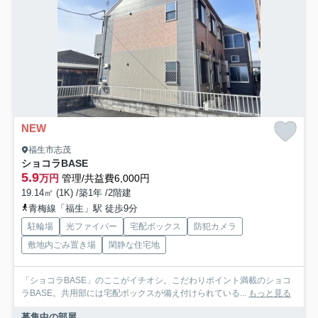
NEW
福生市志茂
ショコラBASE
5.9
万円
管理/共益費6,000円
19.14㎡ (1K) /築1年 /2階建
青梅線「福生」駅 徒歩9分
駐輪場
光ファイバー
宅配ボックス
防犯カメラ
敷地内ごみ置き場
閑静な住宅地
「ショコラBASE」のここがイチオシ。こだわりポイント満載のショコ
ラBASE。共用部には宅配ボックスが備え付けられている...
もっと見る
募集中の部屋