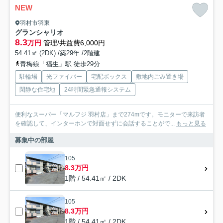
NEW
羽村市羽東
グランシャリオ
8.3
万円
管理/共益費6,000円
54.41㎡ (2DK) /築29年 /2階建
青梅線「福生」駅 徒歩29分
駐輪場
光ファイバー
宅配ボックス
敷地内ごみ置き場
閑静な住宅地
24時間緊急通報システム
便利なスーパー「マルフジ 羽村店」まで274mです。モニターで来訪者
を確認して、インターホンで対面せずに会話することがで...
もっと見る
募集中の部屋
105
8.3万円
1階 / 54.41㎡ / 2DK
105
8.3万円
1階 / 54.41㎡ / 2DK