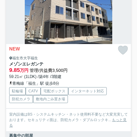
NEW
福生市大字福生
メゾンエレガンテ
9.85
万円
管理/共益費3,500円
59.21㎡ (1LDK) /築4年 /3階建
青梅線「福生」駅 徒歩8分
駐輪場
CATV
宅配ボックス
インターネット対応
防犯カメラ
敷地内ごみ置き場
室内設備はBS・システムキッチン・ネット使用料不要など大変充実して
おります。セキュリティ面は、防犯カメラ・ダブルロックキ...
もっと見
る
募集中の部屋