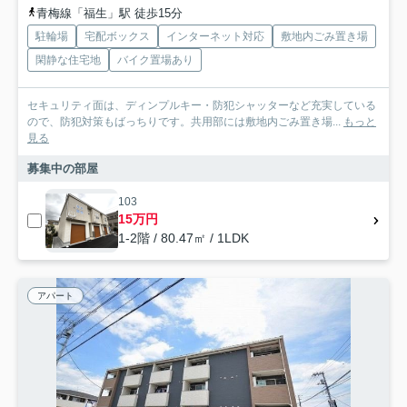
青梅線「福生」駅 徒歩15分
駐輪場
宅配ボックス
インターネット対応
敷地内ごみ置き場
閑静な住宅地
バイク置場あり
セキュリティ面は、ディンプルキー・防犯シャッターなど充実している
ので、防犯対策もばっちりです。共用部には敷地内ごみ置き場...
もっと
見る
募集中の部屋
103
15万円
1-2階 / 80.47㎡ / 1LDK
アパート