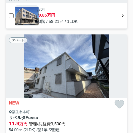
304
9.85万円
3階 / 59.21㎡ / 1LDK
アパート
NEW
福生市本町
リベルタFussa
11.9
万円
管理/共益費3,500円
54.00㎡ (2LDK) /築1年 /2階建