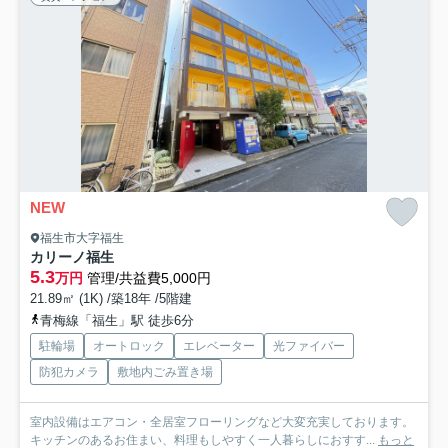
NEW
福生市大字福生
カリーノ福生
5.3
万円
管理/共益費5,000円
21.89㎡ (1K) /築18年 /5階建
青梅線「福生」駅 徒歩6分
駐輪場
オートロック
エレベーター
光ファイバー
防犯カメラ
敷地内ごみ置き場
室内設備はエアコン・全居室フローリングなど大変充実しております。
キッチンのあるお住まい、料理もしやすく一人暮らしにおすす...
もっと