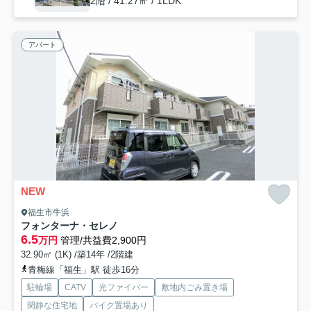
2階 / 41.27㎡ / 1LDK
アパート
NEW
福生市牛浜
フォンターナ・セレノ
6.5
万円
管理/共益費2,900円
32.90㎡ (1K) /築14年 /2階建
青梅線「福生」駅 徒歩16分
駐輪場
CATV
光ファイバー
敷地内ごみ置き場
閑静な住宅地
バイク置場あり