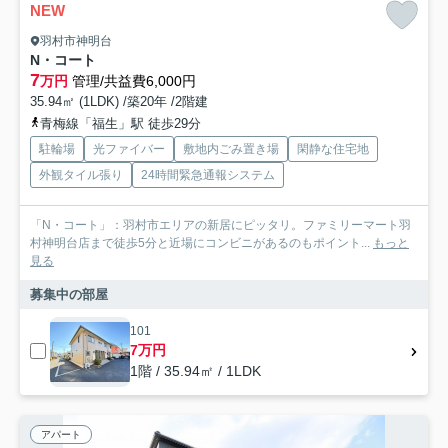
NEW
羽村市神明台
N・コート
7
万円
管理/共益費6,000円
35.94㎡ (1LDK) /築20年 /2階建
青梅線「福生」駅 徒歩29分
駐輪場
光ファイバー
敷地内ごみ置き場
閑静な住宅地
外観タイル張り
24時間緊急通報システム
「N・コート」：羽村市エリアの新居にピッタリ。ファミリーマート羽
村神明台店まで徒歩5分と近場にコンビニがあるのもポイント...
もっと
見る
募集中の部屋
101
7万円
1階 / 35.94㎡ / 1LDK
アパート