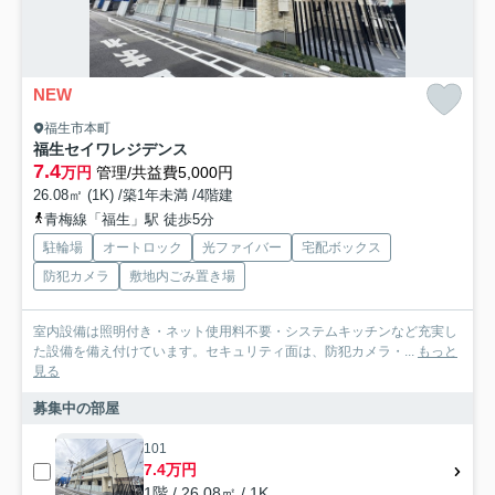
NEW
福生市本町
福生セイワレジデンス
7.4
万円
管理/共益費5,000円
26.08㎡ (1K) /築1年未満 /4階建
青梅線「福生」駅 徒歩5分
駐輪場
オートロック
光ファイバー
宅配ボックス
防犯カメラ
敷地内ごみ置き場
室内設備は照明付き・ネット使用料不要・システムキッチンなど充実し
た設備を備え付けています。セキュリティ面は、防犯カメラ・...
もっと
見る
募集中の部屋
101
7.4万円
1階 / 26.08㎡ / 1K