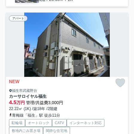
アパート
NEW
福生市武蔵野台
カーサロイヤル福生
4.5
万円
管理/共益費3,000円
22.22㎡ (1K) /築18年 /2階建
青梅線「福生」駅 徒歩11分
駐輪場
オートロック
CATV
インターネット対応
敷地内ごみ置き場
閑静な住宅地