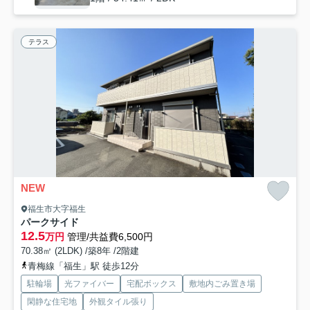
テラス
NEW
福生市大字福生
パークサイド
12.5
万円
管理/共益費6,500円
70.38㎡ (2LDK) /築8年 /2階建
青梅線「福生」駅 徒歩12分
駐輪場
光ファイバー
宅配ボックス
敷地内ごみ置き場
閑静な住宅地
外観タイル張り