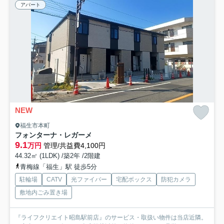
アパート
NEW
福生市本町
フォンターナ・レガーメ
9.1
万円
管理/共益費4,100円
44.32㎡ (1LDK) /築2年 /2階建
青梅線「福生」駅 徒歩5分
駐輪場
CATV
光ファイバー
宅配ボックス
防犯カメラ
敷地内ごみ置き場
『ライフクリエイト昭島駅前店』のサービス・取扱い物件は当店近隣。