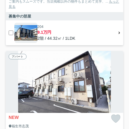
ご案内もスムーズです。当店掲載以外の物件もまとめて見学、...
もっと
見る
募集中の部屋
204
9.1万円
2階 / 44.32㎡ / 1LDK
アパート
NEW
福生市志茂