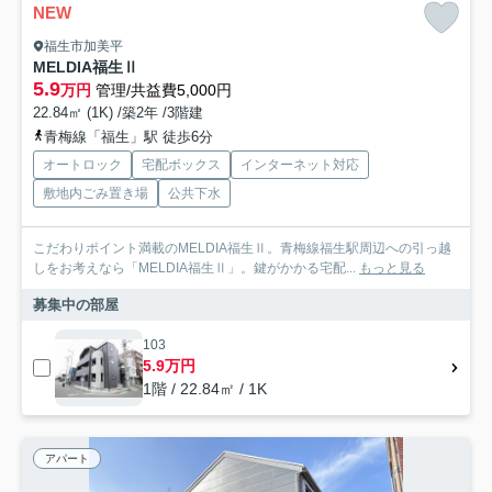
NEW
福生市加美平
MELDIA福生Ⅱ
5.9
万円
管理/共益費5,000円
22.84㎡ (1K) /築2年 /3階建
青梅線「福生」駅 徒歩6分
オートロック
宅配ボックス
インターネット対応
敷地内ごみ置き場
公共下水
こだわりポイント満載のMELDIA福生Ⅱ。青梅線福生駅周辺への引っ越
しをお考えなら「MELDIA福生Ⅱ」。鍵がかかる宅配...
もっと見る
募集中の部屋
103
5.9万円
1階 / 22.84㎡ / 1K
アパート