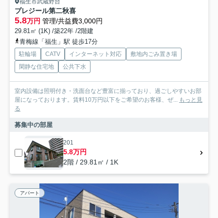
福生市武蔵野台
プレジール第二秋喜
5.8
万円
管理/共益費3,000円
29.81㎡ (1K) /築22年 /2階建
青梅線「福生」駅 徒歩17分
駐輪場
CATV
インターネット対応
敷地内ごみ置き場
閑静な住宅地
公共下水
室内設備は照明付き・洗面台など豊富に揃っており、過ごしやすいお部
屋になっております。賃料10万円以下をご希望のお客様、ぜ...
もっと見
る
募集中の部屋
201
5.8万円
2階 / 29.81㎡ / 1K
アパート