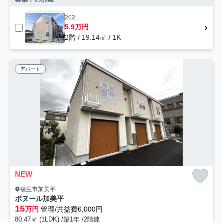
202
5.9万円
2階 / 19.14㎡ / 1K
アパート
NEW
福生市加美平
ボヌール加美平
15
万円
管理/共益費6,000円
80.47㎡ (1LDK) /築1年 /2階建