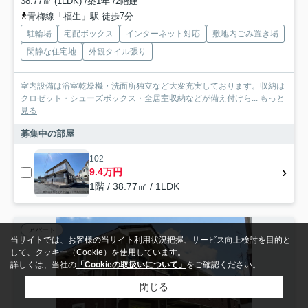
38.77㎡ (1LDK) /築1年 /2階建
青梅線「福生」駅 徒歩7分
駐輪場
宅配ボックス
インターネット対応
敷地内ごみ置き場
閑静な住宅地
外観タイル張り
室内設備は浴室乾燥機・洗面所独立など大変充実しております。収納は
クロゼット・シューズボックス・全居室収納などが備え付けら...
もっと
見る
募集中の部屋
102
9.4万円
1階 / 38.77㎡ / 1LDK
アパート
当サイトでは、お客様の当サイト利用状況把握、サービス向上検討を目的と
して、クッキー（Cookie）を使用しています。
詳しくは、当社の
「Cookieの取扱いについて」
をご確認ください。
閉じる