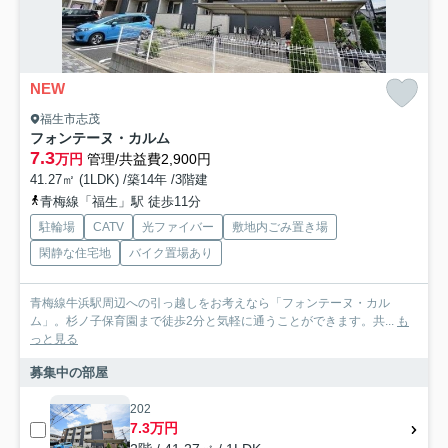
NEW
福生市志茂
フォンテーヌ・カルム
7.3
万円
管理/共益費2,900円
41.27㎡ (1LDK) /築14年 /3階建
青梅線「福生」駅 徒歩11分
駐輪場
CATV
光ファイバー
敷地内ごみ置き場
閑静な住宅地
バイク置場あり
青梅線牛浜駅周辺への引っ越しをお考えなら「フォンテーヌ・カル
ム」。杉ノ子保育園まで徒歩2分と気軽に通うことができます。共...
も
っと見る
募集中の部屋
202
7.3万円