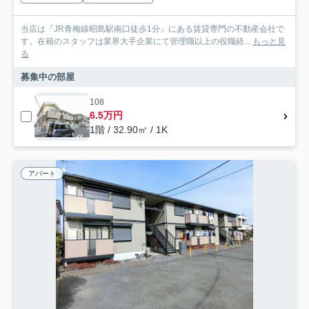
当店は『JR青梅線昭島駅南口徒歩1分』にある賃貸専門の不動産会社で
す。在籍のスタッフは業界大手企業にて管理職以上の役職経...
もっと見
る
募集中の部屋
108
6.5万円
1階 / 32.90㎡ / 1K
アパート