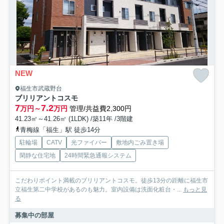
NEW
福生市武蔵野台
ブリリアントコスモ
7
7.2
万円～
万円
管理/共益費2,300円
41.23㎡～41.26㎡ (1LDK) /築11年 /3階建
青梅線「福生」駅 徒歩14分
駐輪場
CATV
光ファイバー
敷地内ごみ置き場
閑静な住宅地
24時間緊急通報システム
こだわりポイント満載のブリリアントコスモ。徒歩13分の距離に福生市
立福生第二中学校があるのも魅力。室内設備は洗面化粧台・...
もっと見
る
募集中の部屋