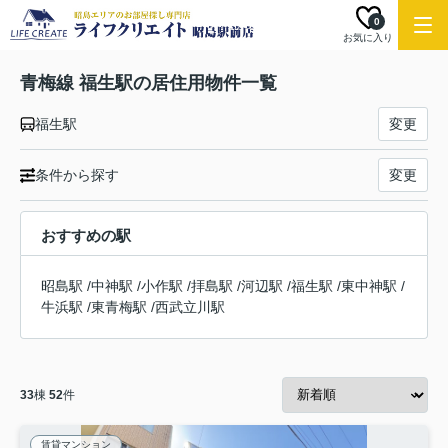
0
お気に入り
青梅線 福生駅の居住用物件一覧
福生駅
変更
条件から探す
変更
おすすめの駅
昭島駅
/
中神駅
/
小作駅
/
拝島駅
/
河辺駅
/
福生駅
/
東中神駅
/
牛浜駅
/
東青梅駅
/
西武立川駅
33
棟
52
件
賃貸マンション