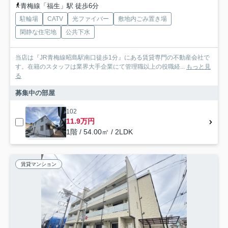
青梅線「福生」駅 徒歩6分
駐輪場
CATV
光ファイバー
敷地内ごみ置き場
閑静な住宅地
公共下水
当店は『JR青梅線昭島駅南口徒歩1分』にある賃貸専門の不動産会社で
す。在籍のスタッフは業界大手企業にて管理職以上の役職経...
もっと見
る
募集中の部屋
102
11.9万円
1階 / 54.00㎡ / 2LDK
賃貸マンション