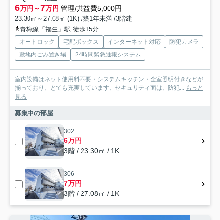
6
7
万円～
万円
管理/共益費5,000円
23.30㎡～27.08㎡ (1K) /築1年未満 /3階建
青梅線「福生」駅 徒歩15分
オートロック
宅配ボックス
インターネット対応
防犯カメラ
敷地内ごみ置き場
24時間緊急通報システム
室内設備はネット使用料不要・システムキッチン・全室照明付きなどが
揃っており、とても充実しています。セキュリティ面は、防犯...
もっと
見る
募集中の部屋
302
6万円
3階 / 23.30㎡ / 1K
306
7万円
3階 / 27.08㎡ / 1K