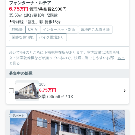
フォンターナ・ルチア
6.75
万円
管理/共益費2,900円
35.58㎡ (1K) /築10年 /2階建
青梅線「福生」駅 徒歩15分
駐輪場
CATV
インターネット対応
敷地内ごみ置き場
閑静な住宅地
バイク置場あり
歩いて4分のところに下福生駐在所があります。室内設備は洗面所独
立・浴室乾燥機などが揃っているので、快適に過ごしやすいお部...
もっ
と見る
募集中の部屋
205
6.75万円
2階 / 35.58㎡ / 1K
アパート