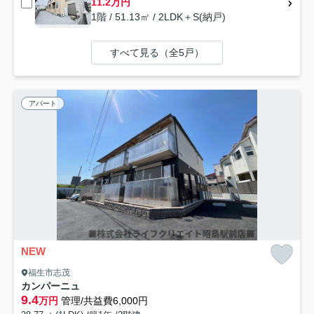
11.2万円
1階 / 51.13㎡ / 2LDK＋S(納戸)
すべて見る（全5戸）
アパート
NEW
福生市志茂
カンパーニュ
9.4
万円
管理/共益費6,000円