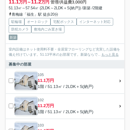
11.1
11.2
万円～
万円
管理/共益費3,000円
51.13㎡～57.54㎡ (2LDK～2LDK＋S(納戸)) /新築 /2階建
青梅線「福生」駅 徒歩20分
駐輪場
オートロック
宅配ボックス
インターネット対応
防犯カメラ
敷地内ごみ置き場
新築
室内設備はネット使用料不要・全居室フローリングなど充実した設備を
備え付けています。51.13平米のお部屋です。新築ならで...
もっと見る
募集中の部屋
105
11.1万円
1階 / 51.13㎡ / 2LDK＋S(納戸)
102
11.2万円
1階 / 51.13㎡ / 2LDK＋S(納戸)
103