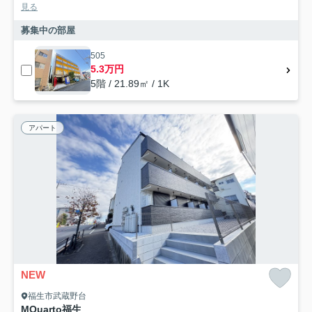
見る
募集中の部屋
505
5.3万円
5階 / 21.89㎡ / 1K
アパート
NEW
福生市武蔵野台
MQuarto福生