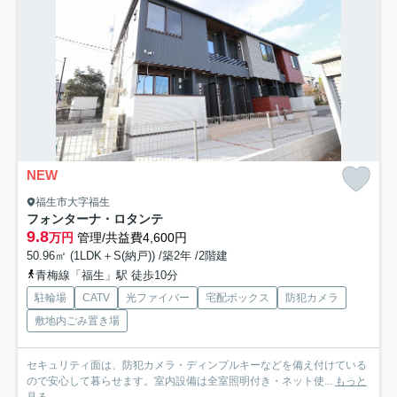
NEW
福生市大字福生
フォンターナ・ロタンテ
9.8
万円
管理/共益費4,600円
50.96㎡ (1LDK＋S(納戸)) /築2年 /2階建
青梅線「福生」駅 徒歩10分
駐輪場
CATV
光ファイバー
宅配ボックス
防犯カメラ
敷地内ごみ置き場
セキュリティ面は、防犯カメラ・ディンプルキーなどを備え付けている
ので安心して暮らせます。室内設備は全室照明付き・ネット使...
もっと
見る