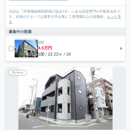
当店は『JR青梅線昭島駅南口徒歩1分』にある賃貸専門の不動産会社で
す。在籍のスタッフは業界大手企業にて管理職以上の役職経...
もっと見
る
募集中の部屋
102
4.5万円
1階 / 22.22㎡ / 1K
アパート