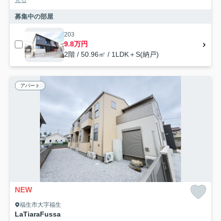
募集中の部屋
203
9.8万円
2階 / 50.96㎡ / 1LDK＋S(納戸)
アパート
NEW
福生市大字福生
LaTiaraFussa