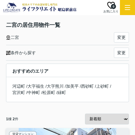
0
お気に入り
二宮の居住用物件一覧
二宮
変更
条件から探す
変更
おすすめのエリア
河辺町
/
大字福生
/
大字熊川
/
加美平
/
西砂町
/
上砂町
/
宮沢町
/
中神町
/
松原町
/
緑町
1
棟
2
件
賃貸マンション