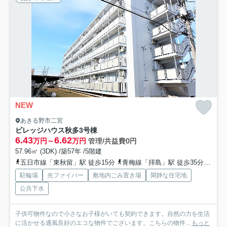
NEW
あきる野市二宮
ビレッジハウス秋多3号棟
6.43
6.62
万円～
万円
管理/共益費0円
57.96㎡ (3DK) /築57年 /5階建
五日市線「東秋留」駅 徒歩15分
青梅線「拝島」駅 徒歩35分
青梅
駐輪場
光ファイバー
敷地内ごみ置き場
閑静な住宅地
公共下水
子供可物件なので小さなお子様がいても契約できます。自然の力を生活
に活かせる通風良好のエコな物件でございます。こちらの物件...
もっと