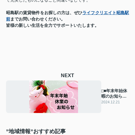
で充実したものになること間違いなしです。
昭島駅の賃貸物件をお探しの方は、ぜひ
ライフクリエイト昭島駅
前
までお問い合わせください。
皆様の新しい生活を全力でサポートいたします。
NEXT
□■年末年始休
暇のお知らせ
■□
2024.12.21
”地域情報”おすすめ記事