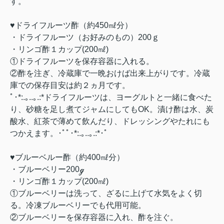
す。
♥ドライフルーツ酢（約450㎖分）
・ドライフルーツ（お好みのもの）200ｇ
・リンゴ酢１カップ(200㎖)
①ドライフルーツを保存容器に入れる。
②酢を注ぎ、冷蔵庫で一晩おけば出来上がりです。冷蔵
庫での保存目安は約２ヵ月です。
ﾟ･*:.｡..｡.:*ドライフルーツは、ヨーグルトと一緒に食べた
り、砂糖を足し煮てジャムにしてもOK。漬け酢は水、炭
酸水、紅茶で薄めて飲んだり、ドレッシングやたれにも
つかえます。･ﾟﾟ･*:.｡..｡.:*･ﾟ
♥ブルーベルー酢（約400㎖分）
・ブルーベリー200ℊ
・リンゴ酢
１カップ(200㎖)
①ブルーベリーは洗って、ざるに上げて水気をよく切
る。冷凍ブルーベリーでも代用可能。
②ブルーベリーを保存容器に入れ、酢を注ぐ。