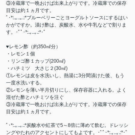
③
冷蔵庫で一晩おけば出来上がりです。冷蔵庫での保存
目安は約１ヵ月です。
ﾟ･*:.｡..｡.:*ブルーベリーごとヨーグルトソースにするはい
かがですか。漬け酢は、炭酸水、水や牛乳などで割りま
す。･ﾟﾟ･*:.｡..｡.:*･ﾟ
♥レモン酢（約350㎖分）
・レモン１個
・リンゴ酢１カップ(200㎖)
・ハチミツ 大さじ２(30㎖)
①レモンは皮を水洗いし、熱湯に3分間漬けた後、もう
一度水洗いする。
②レモンを薄い半月切りにし、保存容器に入れる。よく
混ぜた酢とハチミツを注ぐ
③
冷蔵庫で一晩おけば出来上がりです。冷蔵庫での保存
目安は約１ヵ月です。
ﾟ･*:.｡..｡.:*炭酸水や紅茶で5～8倍に薄めて飲む。ドレッシ
ングやたれのアクセントにしてもよです。･ﾟﾟ･*:.｡..｡.:*･ﾟ