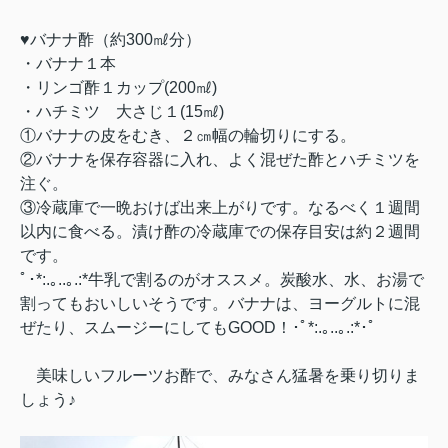
♥バナナ酢（約300㎖分）
・バナナ１本
・リンゴ酢
１カップ(200㎖)
・ハチミツ 大さじ１(15㎖)
①バナナの皮をむき、２㎝幅の輪切りにする。
②バナナを保存容器に入れ、よく混ぜた酢とハチミツを
注ぐ。
③
冷蔵庫で一晩おけば出来上がりです。なるべく１週間
以内に食べる。漬け酢の冷蔵庫での保存目安は約２週間
です。
ﾟ･*:.｡..｡.:*牛乳で割るのがオススメ。炭酸水、水、お湯で
割ってもおいしいそうです。バナナは、ヨーグルトに混
ぜたり、スムージーにしてもGOOD！･ﾟ*:.｡..｡.:*･ﾟ
美味しいフルーツお酢で、みなさん猛暑を乗り切りま
しょう♪