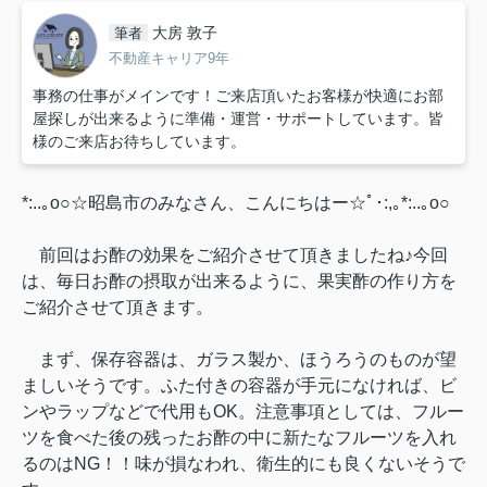
大房 敦子
筆者
不動産キャリア9年
事務の仕事がメインです！ご来店頂いたお客様が快適にお部
屋探しが出来るように準備・運営・サポートしています。皆
様のご来店お待ちしています。
*:..｡o○☆昭島市のみなさん、こんにちはー☆ﾟ･:,｡*:..｡o○
前回はお酢の効果をご紹介させて頂きましたね♪今回
は、毎日お酢の摂取が出来るように、果実酢の作り方を
ご紹介させて頂きます。
まず、保存容器は、ガラス製か、ほうろうのものが望
ましいそうです。ふた付きの容器が手元になければ、ビ
ンやラップなどで代用もOK。注意事項としては、フルー
ツを食べた後の残ったお酢の中に新たなフルーツを入れ
るのはNG！！味が損なわれ、衛生的にも良くないそうで