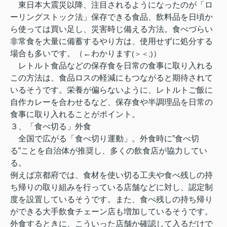
東日本大震災以降、注目されるようになったのが「ロ
ーリングストック法」保存できる食品、飲料品を日頃か
ら使っては買い足し、災害時じ備える方法。食べづらい
非常食を大量に備蓄するやり方は、使用せずに処分する
場合も多いです。（←わかります
）
(＞＜;)
レトルト食品などの保存食を日常の食事に取り入れる
この方法は、食品ロスの軽減にもつながると期待されて
いるそうです。栄養が偏らないように、レトルトご飯に
自作カレーを合わせるなど、保存食や半調理品を日常の
食事に取り入れることがポイント。
３、「食べ切る」外食
全国で広がる「食べ切り運動」。外食時に”食べ切
る”ことを自治体が推奨し、多くの飲食店が協力してい
る。
例えば京都府では、食材を使い切る工夫や食べ残しの持
ち帰りの取り組みを行っている店舗などに対し、認定制
度を設置しているそうです。また、食べ残しの持ち帰り
ができる大手飲食チェーン店も増加しているそうです。
外食するときに、こういった店舗か確認して入るだけで