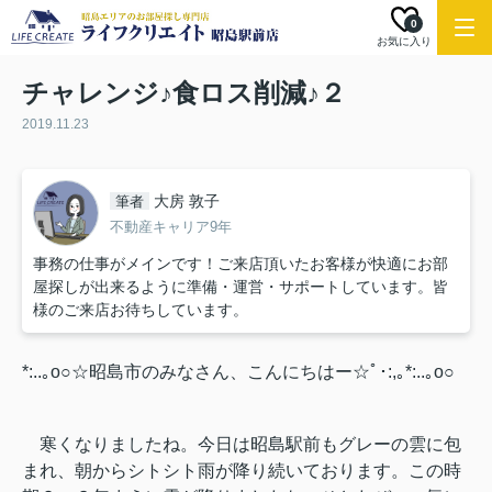
0
お気に入り
チャレンジ♪食ロス削減♪２
2019.11.23
大房 敦子
筆者
不動産キャリア9年
事務の仕事がメインです！ご来店頂いたお客様が快適にお部
屋探しが出来るように準備・運営・サポートしています。皆
様のご来店お待ちしています。
*:..｡o○☆昭島市のみなさん、こんにちはー☆ﾟ･:,｡*:..｡o○
寒くなりましたね。今日は昭島駅前もグレーの雲に包
まれ、朝からシトシト雨が降り続いております。この時