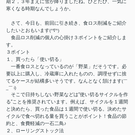
期２，３年まえに雪が降りましたね。ひとたび、一気に
寒くなる時期なんでしょうか。
さて、今日も、前回に引き続き、食ロス削減をご紹介
したいとおもいます
(^∇^)
食品ロス削減の個人の心掛け３ポイントをご紹介しま
す。
３ポイント
１、買ったら「使い切る」
一番食ロスとなっているのが「野菜」だそうです。必
要以上に購入し、冷蔵庫に入れたものの、調理せずに捨
てるケースが結構多いそうです。なんとなく頷けます
(￣
_￣ i)
そこで日持ちしない野菜などは”使い切るサイクルを作
る”ことを推奨されています。例えば、サイクルを１週間
と決めたら、買った食品は１週間で使い切る。決めたサ
イクルで食べ切れる量を買うことがポイント！食品の節
約と、食費軽減の一石二鳥♪
２、ローリングストック法