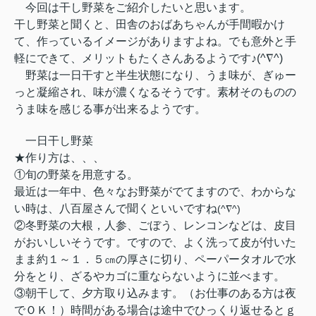
今回は干し野菜をご紹介したいと思います。
干し野菜と聞くと、田舎のおばあちゃんが手間暇かけ
て、作っているイメージがありますよね。でも意外と手
軽にできて、メリットもたくさんあるようです♪(^∇^)
野菜は一日干すと半生状態になり、うま味が、ぎゅー
っと凝縮され、味が濃くなるそうです。素材そのものの
うま味を感じる事が出来るようです。
一日干し野菜
★作り方は、、、
①旬の野菜を用意する。
最近は一年中、色々なお野菜がでてますので、わからな
い時は、八百屋さんで聞くといいですね
(^∇^)
②冬野菜の大根，人参、ごぼう、レンコンなどは、皮目
がおいしいそうです。ですので、よく洗って皮が付いた
まま約１～１．５㎝の厚さに切り、ペーパータオルで水
分をとり、ざるやカゴに重ならないように並べます。
③朝干して、夕方取り込みます。
（お仕事のある方は夜
でＯＫ！）時間がある場合は途中でひっくり返せるとｇ