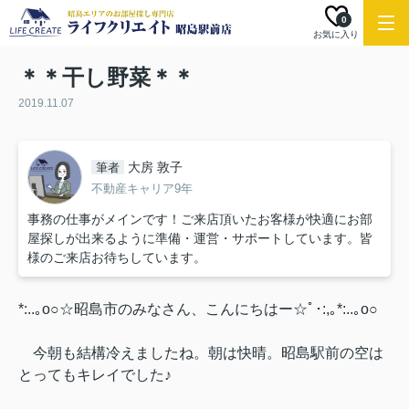
0
お気に入り
＊＊干し野菜＊＊
2019.11.07
大房 敦子
筆者
不動産キャリア9年
事務の仕事がメインです！ご来店頂いたお客様が快適にお部
屋探しが出来るように準備・運営・サポートしています。皆
様のご来店お待ちしています。
*:..｡o○☆昭島市のみなさん、こんにちはー☆ﾟ･:,｡*:..｡o○
今朝も結構冷えましたね。朝は快晴。昭島駅前の空は
とってもキレイでした♪