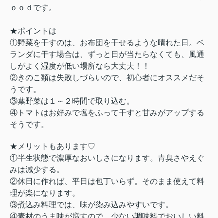
ｏｏｄです。
★ポイントは
①野菜を干すのは、お布団を干せるような晴れた日。ベ
ランダに干す場合は、ずっと日が当たらなくても、風通
しがよく湿度が低い場所なら大丈夫！！
②きのこ類は失敗しづらいので、初心者にオススメだそ
うです。
③葉野菜は１～２時間で取り込む。
④トマトはお好みで塩をふって干すと甘みがアップする
そうです。
★メリットもあります♡
①半生状態で濃厚なおいしさになります。青臭さやえぐ
みは減少する。
②休日に作れば、平日は包丁いらず。そのまま使えて料
理が楽になります。
③煮込み料理では、味が染み込みやすいです。
④素材のうま味が増すので、少ない調味料でおいしい料