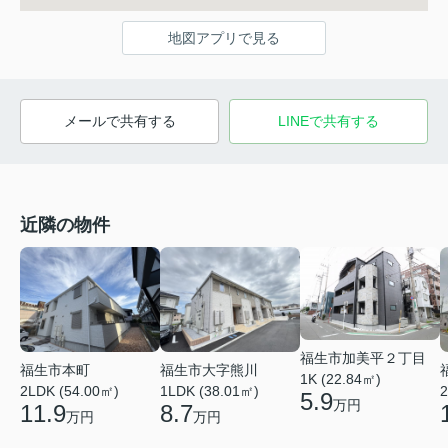
地図アプリで見る
メールで共有する
LINEで共有する
近隣の物件
福生市加美平２丁目
福生市本町
福生市大字熊川
1K (22.84㎡)
2LDK (54.00㎡)
1LDK (38.01㎡)
2
5.9
万円
11.9
8.7
万円
万円