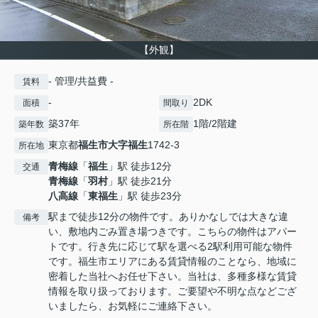
【外観】
- 管理/共益費 -
賃料
-
2DK
面積
間取り
築37年
1階/2階建
築年数
所在階
東京都
福生市
大字福生
1742-3
所在地
青梅線
「
福生
」駅 徒歩12分
交通
青梅線
「
羽村
」駅 徒歩21分
八高線
「
東福生
」駅 徒歩23分
駅まで徒歩12分の物件です。ありかなしでは大きな違
備考
い、敷地内ごみ置き場つきです。こちらの物件はアパー
トです。行き先に応じて駅を選べる2駅利用可能な物件
です。福生市エリアにある賃貸情報のことなら、地域に
密着した当社へお任せ下さい。当社は、多種多様な賃貸
情報を取り扱っております。ご要望や不明な点などござ
いましたら、お気軽にご連絡下さい。