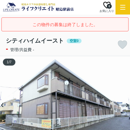
0
お気に入り
この物件の募集は終了しました。
シティハイムイースト
空室0
-
管理/共益費 -
1
/
7