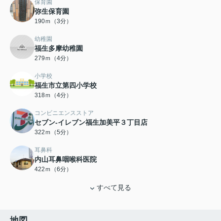
保育園
弥生保育園
190ｍ（3分）
幼稚園
福生多摩幼稚園
279ｍ（4分）
小学校
福生市立第四小学校
318ｍ（4分）
コンビニエンスストア
セブン-イレブン福生加美平３丁目店
322ｍ（5分）
耳鼻科
内山耳鼻咽喉科医院
422ｍ（6分）
すべて見る
地図