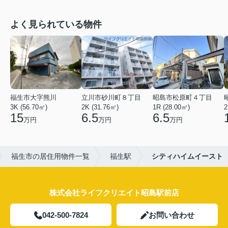
よく見られている物件
福生市大字熊川
立川市砂川町８丁目
昭島市松原町４丁目
3K (56.70㎡)
2K (31.76㎡)
1R (28.00㎡)
2
15
6.5
6.5
万円
万円
万円
福生市の居住用物件一覧
福生駅
シティハイムイースト
株式会社ライフクリエイト昭島駅前店
042-500-7824
お問い合わせ