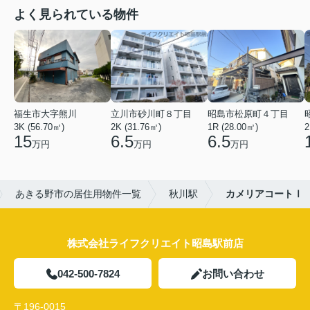
よく見られている物件
福生市大字熊川
立川市砂川町８丁目
昭島市松原町４丁目
3K (56.70㎡)
2K (31.76㎡)
1R (28.00㎡)
2
15
6.5
6.5
万円
万円
万円
あきる野市の居住用物件一覧
秋川駅
カメリアコートⅠ
株式会社ライフクリエイト昭島駅前店
042-500-7824
お問い合わせ
〒196-0015