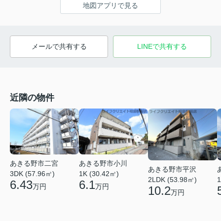
地図アプリで見る
メールで共有する
LINEで共有する
近隣の物件
あきる野市二宮
あきる野市小川
あきる野市平沢
3DK (57.96㎡)
1K (30.42㎡)
2LDK (53.98㎡)
1
6.43
6.1
万円
万円
10.2
万円