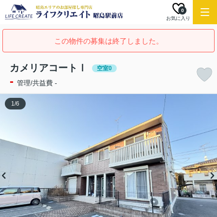
0
お気に入り
この物件の募集は終了しました。
カメリアコートⅠ
空室0
-
管理/共益費 -
1
/
6