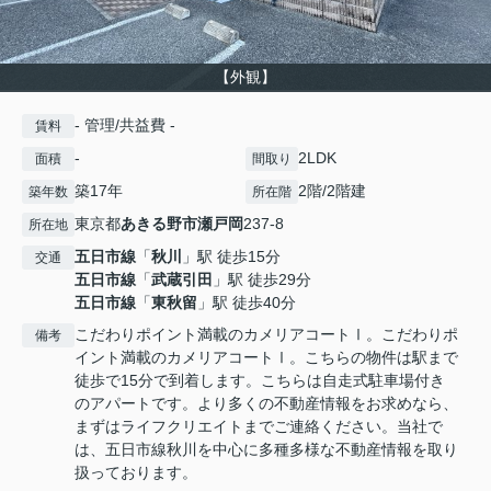
【外観】
- 管理/共益費 -
賃料
-
2LDK
面積
間取り
築17年
2階/2階建
築年数
所在階
東京都
あきる野市
瀬戸岡
237-8
所在地
五日市線
「
秋川
」駅 徒歩15分
交通
五日市線
「
武蔵引田
」駅 徒歩29分
五日市線
「
東秋留
」駅 徒歩40分
こだわりポイント満載のカメリアコートⅠ。こだわりポ
備考
イント満載のカメリアコートⅠ。こちらの物件は駅まで
徒歩で15分で到着します。こちらは自走式駐車場付き
のアパートです。より多くの不動産情報をお求めなら、
まずはライフクリエイトまでご連絡ください。当社で
は、五日市線秋川を中心に多種多様な不動産情報を取り
扱っております。