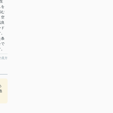
生
しを
済む
。空
風良
ード
す。
た条
をで
す。
の見方
あ
地