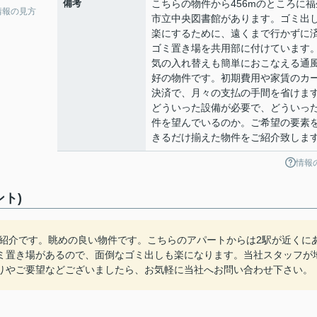
備考
こちらの物件から456mのところに福
情報の見方
市立中央図書館があります。ゴミ出
楽にするために、遠くまで行かずに
ゴミ置き場を共用部に付けています
気の入れ替えも簡単におこなえる通
好の物件です。初期費用や家賃のカ
決済で、月々の支払の手間を省けま
どういった設備が必要で、どういっ
件を望んでいるのか。ご希望の要素
きるだけ揃えた物件をご紹介致しま
情報
ト)
ご紹介です。眺めの良い物件です。こちらのアパートからは2駅が近くに
ミ置き場があるので、面倒なゴミ出しも楽になります。当社スタッフが
りやご要望などございましたら、お気軽に当社へお問い合わせ下さい。