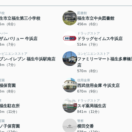
学校
図書館
生市立福生第三小学校
福生市立中央図書館
06ｍ（6分）
456ｍ（6分）
ーパー
ドラッグストア
ザムバリュー 牛浜店
ドラッグセイムス牛浜店
03ｍ（7分）
514ｍ（7分）
ンビニエンスストア
コンビニエンスストア
ブン‐イレブン 福生牛浜駅南店
ファミリーマート福生多摩橋
59ｍ（7分）
店
570ｍ（8分）
育園
信用金庫
福保育園
西武信用金庫 牛浜支店
40ｍ（8分）
670ｍ（9分）
察
ドラッグストア
福生駐在所
スギ薬局福生店
20ｍ（11分）
841ｍ（11分）
育園
警察
ノ子保育園
横田交番