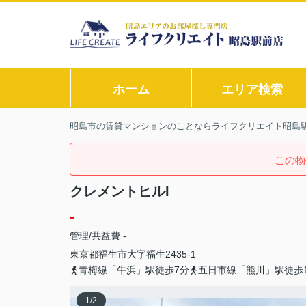
ホーム
エリア検索
昭島市の賃貸マンションのことならライフクリエイト昭島
この物
クレメントヒルI
-
管理/共益費 -
東京都
福生市
大字福生
2435-1
青梅線「牛浜」駅徒歩7分
五日市線「熊川」駅徒歩1
1
/
2