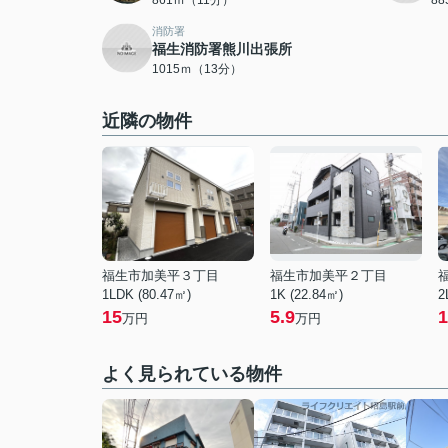
861ｍ（11分）
8
消防署
福生消防署熊川出張所
1015ｍ（13分）
近隣の物件
福生市加美平３丁目
福生市加美平２丁目
1LDK (80.47㎡)
1K (22.84㎡)
2
15
5.9
1
万円
万円
よく見られている物件