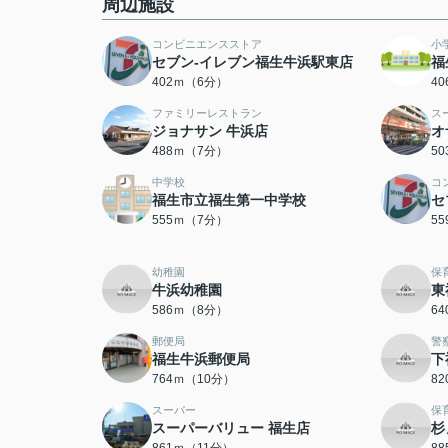
周辺施設
コンビニエンスストア
小
セブン-イレブン福生牛浜駅東店
福
402ｍ（6分）
4
ファミリーレストラン
ス
ジョナサン 牛浜店
オ
488ｍ（7分）
5
中学校
コ
福生市立福生第一中学校
セ
555ｍ（7分）
5
幼稚園
保
牛浜幼稚園
東
586ｍ（8分）
6
郵便局
警
福生牛浜郵便局
下
764ｍ（10分）
8
スーパー
保
スーパーバリュー 福生店
杉