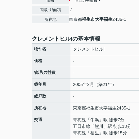
-
管理/共益費
-
価格
-/-
間取り/面積
東京都
福生市
大字福生
2435-1
所在地
クレメントヒルIの基本情報
物件名
クレメントヒルI
価格
-
管理/共益費
-
築年月
2005年2月（築21年）
総戸数
-
所在地
東京都
福生市
大字福生
2435-1
交通
青梅線
「
牛浜
」駅 徒歩7分
五日市線
「
熊川
」駅 徒歩13分
青梅線
「
福生
」駅 徒歩15分