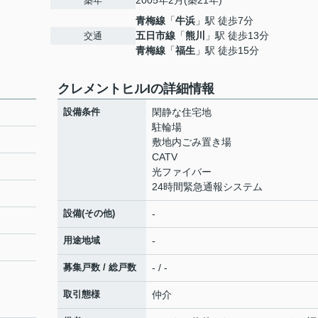
2005年2月(築21年)
築年
青梅線
「
牛浜
」駅 徒歩7分
五日市線
「
熊川
」駅 徒歩13分
交通
青梅線
「
福生
」駅 徒歩15分
クレメントヒルIの詳細情報
設備条件
閑静な住宅地
駐輪場
敷地内ごみ置き場
CATV
光ファイバー
24時間緊急通報システム
設備(その他)
-
用途地域
-
募集戸数 / 総戸数
- / -
取引態様
仲介