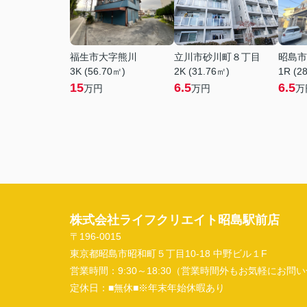
福生市大字熊川
立川市砂川町８丁目
昭島市
3K (56.70㎡)
2K (31.76㎡)
1R (2
15
6.5
6.5
万円
万円
万
株式会社ライフクリエイト昭島駅前店
〒196-0015
東京都昭島市昭和町５丁目10-18 中野ビル１F
営業時間：
9:30～18:30（営業時間外もお気軽にお
定休日：
■無休■※年末年始休暇あり