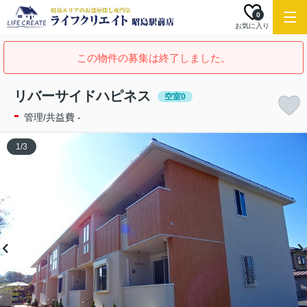
0
お気に入り
この物件の募集は終了しました。
リバーサイドハピネス
空室0
-
管理/共益費 -
1
/
3