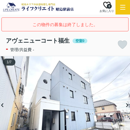
0
お気に入り
この物件の募集は終了しました。
アヴェニューコート福生
空室0
-
管理/共益費 -
1
/
7