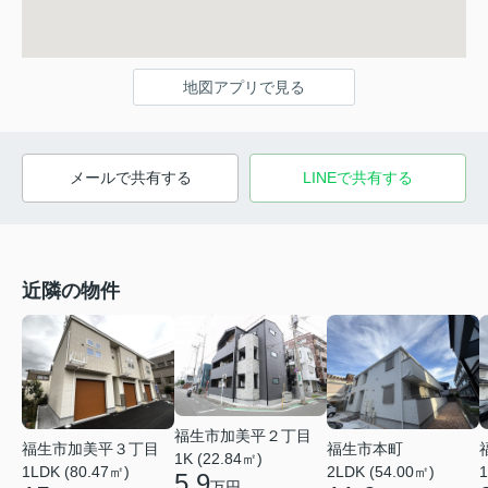
地図アプリで見る
メールで共有する
LINEで共有する
近隣の物件
福生市加美平２丁目
福生市加美平３丁目
福生市本町
1K (22.84㎡)
1LDK (80.47㎡)
2LDK (54.00㎡)
1
5.9
万円