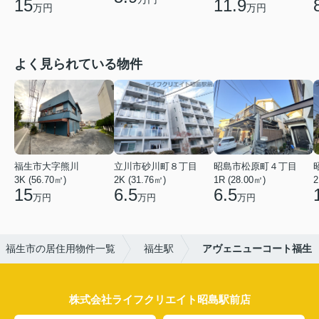
15
11.9
万円
万円
よく見られている物件
福生市大字熊川
立川市砂川町８丁目
昭島市松原町４丁目
3K (56.70㎡)
2K (31.76㎡)
1R (28.00㎡)
2
15
6.5
6.5
万円
万円
万円
福生市の居住用物件一覧
福生駅
アヴェニューコート福生
株式会社ライフクリエイト昭島駅前店