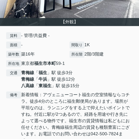
【外観】
- 管理/共益費 -
賃料
-
1K
面積
間取り
築16年
2階/3階建
築年数
所在階
東京都
福生市
本町
59-1
所在地
青梅線
「
福生
」駅 徒歩3分
交通
青梅線
「
牛浜
」駅 徒歩12分
八高線
「
東福生
」駅 徒歩15分
新着情報：アヴェニューコート福生の空室情報ならコチ
備考
ラ。徒歩4分のところに福生郵便局があります。場所が
平坦なのは、ランニングをする上で抑えたいポイントで
すね。付近に駅が2つあるので、経路を用途や行き先に
よって選べる物件です。福生市の賃貸情報は私どもにお
任せください。青梅線福生周辺の賃貸も種類豊富にござ
います。お電話でのお問い合わせは042-500-7824ま