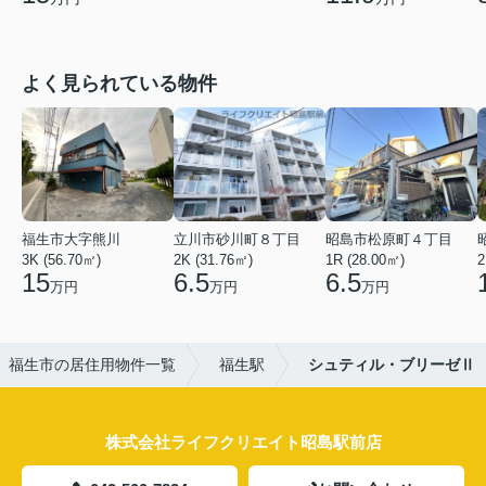
よく見られている物件
福生市大字熊川
立川市砂川町８丁目
昭島市松原町４丁目
3K (56.70㎡)
2K (31.76㎡)
1R (28.00㎡)
2
15
6.5
6.5
万円
万円
万円
福生市の居住用物件一覧
福生駅
シュティル・ブリーゼⅡ
株式会社ライフクリエイト昭島駅前店