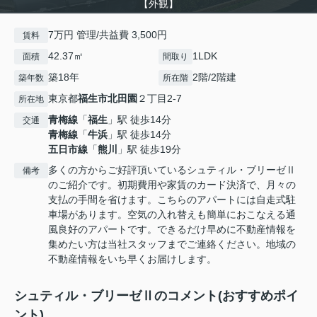
【外観】
7万円 管理/共益費 3,500円
賃料
42.37㎡
1LDK
面積
間取り
築18年
2階/2階建
築年数
所在階
東京都
福生市
北田園
２丁目2-7
所在地
青梅線
「
福生
」駅 徒歩14分
交通
青梅線
「
牛浜
」駅 徒歩14分
五日市線
「
熊川
」駅 徒歩19分
多くの方からご好評頂いているシュティル・ブリーゼⅡ
備考
のご紹介です。初期費用や家賃のカード決済で、月々の
支払の手間を省けます。こちらのアパートには自走式駐
車場があります。空気の入れ替えも簡単におこなえる通
風良好のアパートです。できるだけ早めに不動産情報を
集めたい方は当社スタッフまでご連絡ください。地域の
不動産情報をいち早くお届けします。
シュティル・ブリーゼⅡのコメント(おすすめポイ
ント)