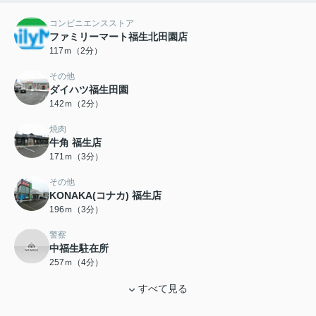
コンビニエンスストア
ファミリーマート福生北田園店
117ｍ（2分）
その他
ダイハツ福生田園
142ｍ（2分）
焼肉
牛角 福生店
171ｍ（3分）
その他
KONAKA(コナカ) 福生店
196ｍ（3分）
警察
中福生駐在所
257ｍ（4分）
すべて見る