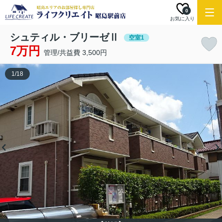
0
お気に入り
シュティル・ブリーゼⅡ
空室1
7万円
管理/共益費 3,500円
1
/
18