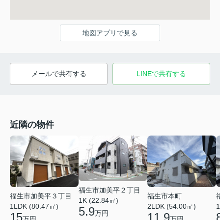
地図アプリで見る
メールで共有する
LINEで共有する
近隣の物件
福生市加美平２丁目
福生市加美平３丁目
福生市本町
1K (22.84㎡)
1LDK (80.47㎡)
2LDK (54.00㎡)
1
5.9
万円
15
11.9
万円
万円