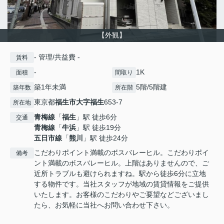
【外観】
- 管理/共益費 -
賃料
-
1K
面積
間取り
築1年未満
5階/5階建
築年数
所在階
東京都
福生市
大字福生
653-7
所在地
青梅線
「
福生
」駅 徒歩6分
交通
青梅線
「
牛浜
」駅 徒歩19分
五日市線
「
熊川
」駅 徒歩24分
こだわりポイント満載のボスバレーヒル。こだわりポイ
備考
ント満載のボスバレーヒル。上階はありませんので、ご
近所トラブルも避けられますね。駅から徒歩6分に立地
する物件です。当社スタッフが地域の賃貸情報をご提供
いたします。お客様のこだわりやご要望などございまし
たら、お気軽に当社へお問い合わせ下さい。