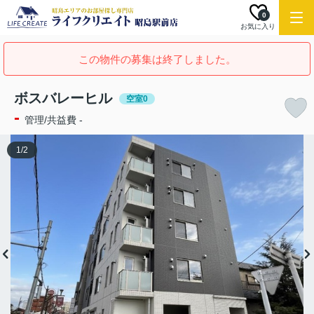
0
お気に入り
この物件の募集は終了しました。
ボスバレーヒル
空室0
-
管理/共益費 -
1
/
2