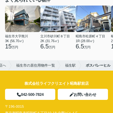
よく見られている物件
福生市大字熊川
立川市砂川町８丁目
昭島市松原町４丁目
3K (56.70㎡)
2K (31.76㎡)
1R (28.00㎡)
2
15
6.5
6.5
万円
万円
万円
店へ
福生市の居住用物件一覧
福生駅
ボスバレーヒル
株式会社ライフクリエイト昭島駅前店
042-500-7824
お問い合わせ
〒196-0015