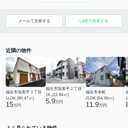
メールで共有する
LINEで共有する
近隣の物件
福生市加美平２丁目
福生市加美平３丁目
福生市本町
1K (22.84㎡)
1LDK (80.47㎡)
2LDK (54.00㎡)
1
5.9
万円
15
11.9
万円
万円