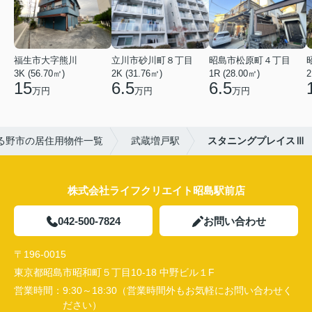
福生市大字熊川
立川市砂川町８丁目
昭島市松原町４丁目
3K (56.70㎡)
2K (31.76㎡)
1R (28.00㎡)
2
15
6.5
6.5
万円
万円
万円
る野市の居住用物件一覧
武蔵増戸駅
スタニングプレイスⅢ
株式会社ライフクリエイト昭島駅前店
042-500-7824
お問い合わせ
〒196-0015
東京都昭島市昭和町５丁目10-18 中野ビル１F
営業時間：
9:30～18:30（営業時間外もお気軽にお問い合わせく
ださい）