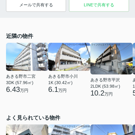
メールで共有する
LINEで共有する
近隣の物件
あきる野市二宮
あきる野市小川
あきる野市平沢
3DK (57.96㎡)
1K (30.42㎡)
2LDK (53.98㎡)
1
6.43
6.1
万円
万円
10.2
万円
よく見られている物件