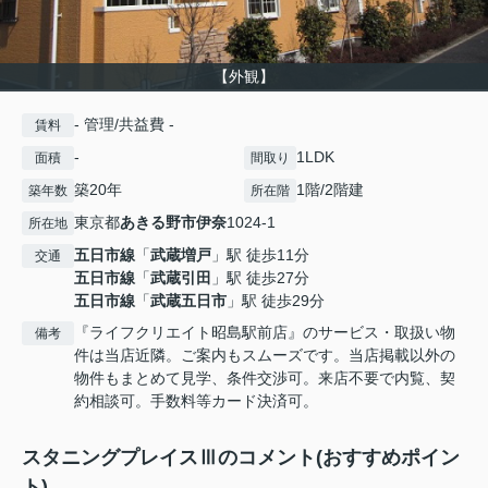
【外観】
- 管理/共益費 -
賃料
-
1LDK
面積
間取り
築20年
1階/2階建
築年数
所在階
東京都
あきる野市
伊奈
1024-1
所在地
五日市線
「
武蔵増戸
」駅 徒歩11分
交通
五日市線
「
武蔵引田
」駅 徒歩27分
五日市線
「
武蔵五日市
」駅 徒歩29分
『ライフクリエイト昭島駅前店』のサービス・取扱い物
備考
件は当店近隣。ご案内もスムーズです。当店掲載以外の
物件もまとめて見学、条件交渉可。来店不要で内覧、契
約相談可。手数料等カード決済可。
スタニングプレイスⅢのコメント(おすすめポイン
ト)