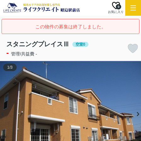
0
お気に入り
この物件の募集は終了しました。
スタニングプレイスⅢ
空室0
-
管理/共益費 -
1
/
3