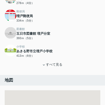
278ｍ（4分）
郵便局
増戸郵便局
334ｍ（5分）
図書館
五日市図書館 増戸分室
393ｍ（5分）
小学校
あきる野市立増戸小学校
413ｍ（6分）
すべて見る
地図