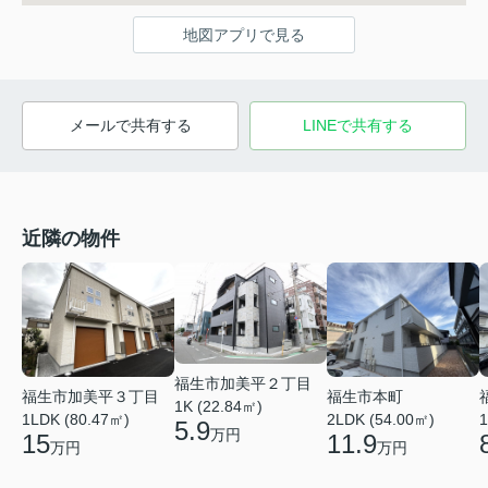
地図アプリで見る
メールで共有する
LINEで共有する
近隣の物件
福生市加美平２丁目
福生市加美平３丁目
福生市本町
1K (22.84㎡)
1LDK (80.47㎡)
2LDK (54.00㎡)
1
5.9
万円
15
11.9
万円
万円