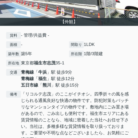
【外観】
- 管理/共益費 -
賃料
-
1LDK
面積
間取り
築5年
1階/3階建
築年数
所在階
東京都
福生市
志茂
35-1
所在地
青梅線
「
牛浜
」駅 徒歩9分
交通
青梅線
「
福生
」駅 徒歩12分
五日市線
「
熊川
」駅 徒歩15分
「リコルテ志茂」のここがイチオシ。四季折々の風を感
備考
じられる通風良好な快適の物件です。防犯対策もバッチ
リなマンションタイプの物件です。敷地内にごみ置き場
があるので、ごみ出しも便利です。福生市エリアにある
賃貸情報のことなら、地域に密着した当社へお任せ下さ
い。当社は、多種多様な賃貸情報を取り扱っておりま
す。ご要望や不明な点などございましたら、お気軽にご