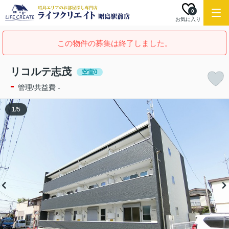
0
お気に入り
この物件の募集は終了しました。
リコルテ志茂
空室0
-
管理/共益費 -
1
/
5