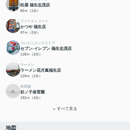
松屋 福生志茂店
60ｍ（1分）
ファーストフード
かつや 福生店
97ｍ（2分）
コンビニエンスストア
セブン‐イレブン 福生志茂店
128ｍ（2分）
ラーメン
ラーメン花月嵐福生店
129ｍ（2分）
保育園
杉ノ子保育園
192ｍ（3分）
すべて見る
地図