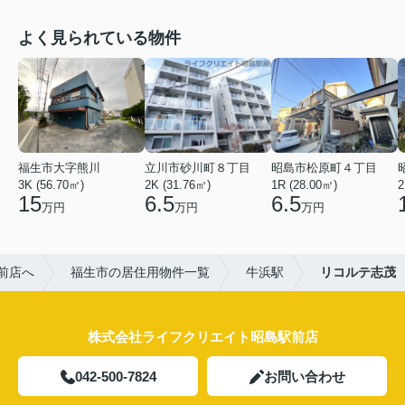
よく見られている物件
福生市大字熊川
立川市砂川町８丁目
昭島市松原町４丁目
3K (56.70㎡)
2K (31.76㎡)
1R (28.00㎡)
2
15
6.5
6.5
万円
万円
万円
前店へ
福生市の居住用物件一覧
牛浜駅
リコルテ志茂
株式会社ライフクリエイト昭島駅前店
042-500-7824
お問い合わせ