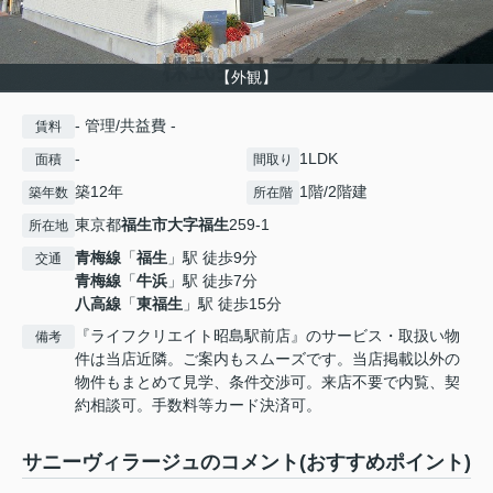
【外観】
- 管理/共益費 -
賃料
-
1LDK
面積
間取り
築12年
1階/2階建
築年数
所在階
東京都
福生市
大字福生
259-1
所在地
青梅線
「
福生
」駅 徒歩9分
交通
青梅線
「
牛浜
」駅 徒歩7分
八高線
「
東福生
」駅 徒歩15分
『ライフクリエイト昭島駅前店』のサービス・取扱い物
備考
件は当店近隣。ご案内もスムーズです。当店掲載以外の
物件もまとめて見学、条件交渉可。来店不要で内覧、契
約相談可。手数料等カード決済可。
サニーヴィラージュのコメント(おすすめポイント)