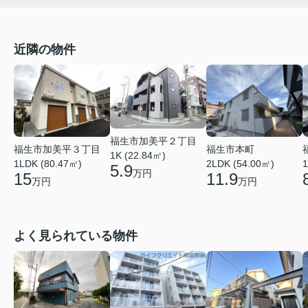
近隣の物件
福生市加美平２丁目
福生市加美平３丁目
福生市本町
1K (22.84㎡)
1LDK (80.47㎡)
2LDK (54.00㎡)
1
5.9
万円
15
11.9
万円
万円
よく見られている物件