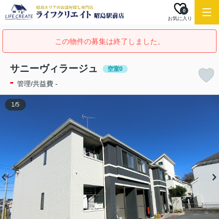
0
お気に入り
この物件の募集は終了しました。
サニーヴィラージュ
空室0
-
管理/共益費 -
1
/
5