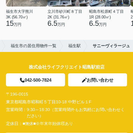
福生市大字熊川
立川市砂川町８丁目
昭島市松原町４丁目
3K (56.70㎡)
2K (31.76㎡)
1R (28.00㎡)
2
15
6.5
6.5
万円
万円
万円
福生市の居住用物件一覧
福生駅
サニーヴィラージュ
株式会社ライフクリエイト昭島駅前店
042-500-7824
お問い合わせ
〒196-0015
東京都昭島市昭和町５丁目10-18 中野ビル１F
営業時間：
9:30～18:30（営業時間外もお気軽にお問い合わせく
ださい）
定休日：
■無休■※年末年始休暇あり