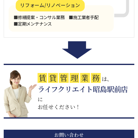
リフォーム/リノベーション
■修繕提案・コンサル業務 ■施工業者手配
■定期メンテナンス
賃
貸
管
理
業
務
は、
ライフクリエイト昭島駅前店
に
お任せください！
お問い合わせ