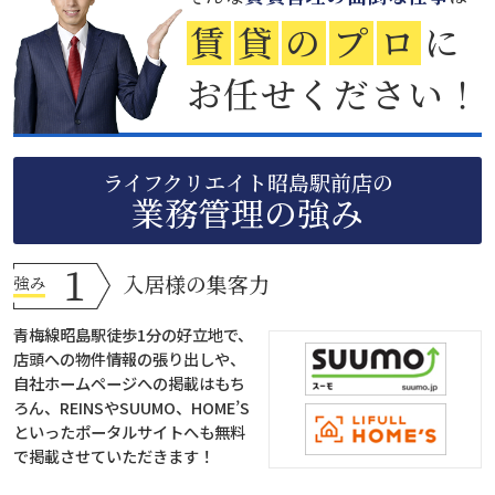
賃
貸
の
プ
ロ
に
お任せください！
ライフクリエイト昭島駅前店の
業務管理の強み
入居様の集客力
青梅線昭島駅徒歩1分の好立地で、
店頭への物件情報の張り出しや、
自社ホームページへの掲載はもち
ろん、REINSやSUUMO、HOME’S
といったポータルサイトへも無料
で掲載させていただきます！