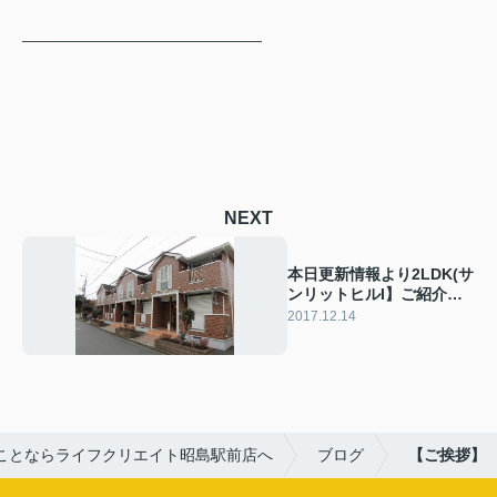
___________________________
NEXT
本日更新情報より2LDK(サ
ンリットヒルI】ご紹介で
す！
2017.12.14
ことならライフクリエイト昭島駅前店へ
ブログ
【ご挨拶】