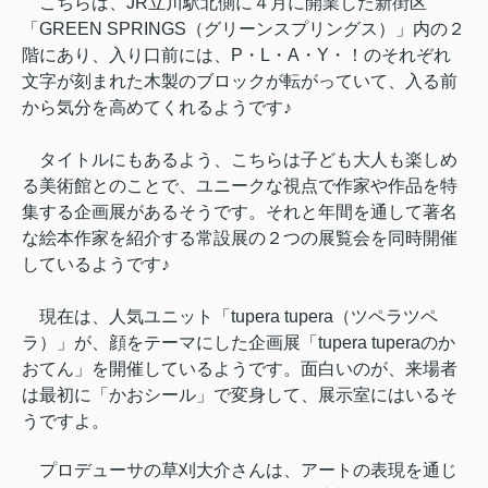
こちらは、JR立川駅北側に４月に開業した新街区
「GREEN SPRINGS（グリーンスプリングス）」内の２
階にあり、入り口前には、P・L・A・Y・！のそれぞれ
文字が刻まれた木製のブロックが転がっていて、入る前
から気分を高めてくれるようです♪
タイトルにもあるよう、こちらは子ども大人も楽しめ
る美術館とのことで、ユニークな視点で作家や作品を特
集する企画展があるそうです。それと年間を通して著名
な絵本作家を紹介する常設展の２つの展覧会を同時開催
しているようです♪
現在は、人気ユニット「tupera tupera（ツペラツペ
ラ）」が、顔をテーマにした企画展「tupera tuperaのか
おてん」を開催しているようです。面白いのが、来場者
は最初に「かおシール」で変身して、展示室にはいるそ
うですよ。
プロデューサの草刈大介さんは、アートの表現を通じ