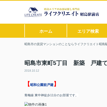
ホーム
エリア検索
昭島市の賃貸マンションのことならライフクリエイト昭島
昭島市東町5丁目 新築 戸建
2018.10.12
【
】
昭和公園前戸建
青梅線 東中神
徒歩11分
のお部屋です。