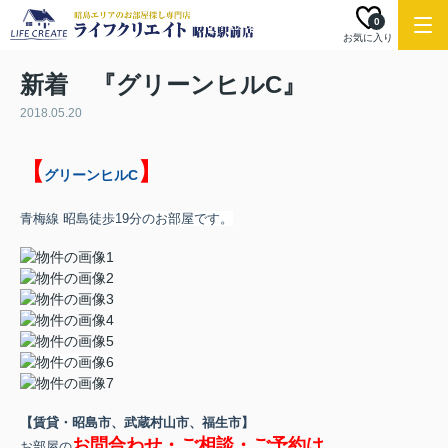
0
お気に入り
新着 『グリーンヒルC』
2018.05.20
【
】
グリーンヒルC
青梅線 昭島
徒歩19分
のお部屋です。
【賃貸・昭島市、武蔵村山市、福生市】
お問合わせ・ご相談・ご予約は
お部屋の