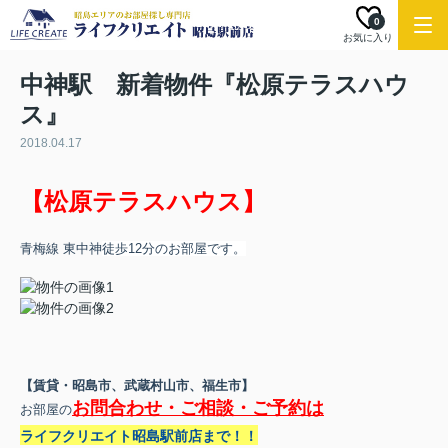
0
お気に入り
中神駅 新着物件『松原テラスハウ
ス』
2018.04.17
【松原テラスハウス】
青梅線 東中神
徒歩12分
のお部屋です。
【賃貸・昭島市、武蔵村山市、福生市】
お問合わせ・ご相談・ご予約は
お部屋の
ライフクリエイト昭島駅前店まで！！