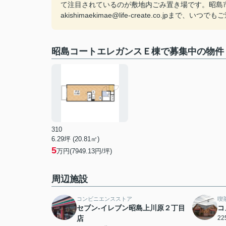
て注目されているのが敷地内ごみ置き場です。昭島市に位
akishimaekimae@life-create.co.jpま
昭島コートエレガンスＥ棟で募集中の物件
310
6.29坪 (20.81㎡)
5
万円(7949.13円/坪)
周辺施設
コンビニエンスストア
喫
セブン-イレブン昭島上川原２丁目
コ
店
2