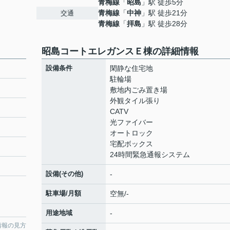
青梅線
「
昭島
」駅 徒歩5分
青梅線
「
中神
」駅 徒歩21分
交通
青梅線
「
拝島
」駅 徒歩28分
昭島コートエレガンスＥ棟の詳細情報
設備条件
閑静な住宅地
駐輪場
敷地内ごみ置き場
外観タイル張り
CATV
光ファイバー
オートロック
宅配ボックス
24時間緊急通報システム
設備(その他)
-
駐車場/月額
空無/-
用途地域
-
情報の見方