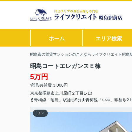
ホーム
エリア検索
昭島市の賃貸マンションのことならライフクリエイト昭島
昭島コートエレガンスＥ棟
5万円
管理/共益費 3,000円
東京都
昭島市
上川原町
２丁目1-13
青梅線「昭島」駅徒歩5分
青梅線「中神」駅徒歩21
1
/
17