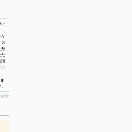
棟の
ント
道が
。気
な敷
なた
知識
がご
.jp
い。
の見方
し