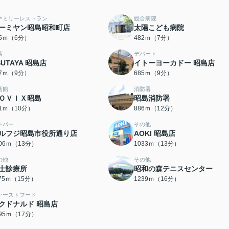
ァミリーレストラン
総合病院
ーミヤン昭島昭和町店
太陽こども病院
05ｍ（6分）
482ｍ（7分）
店
デパート
SUTAYA 昭島店
イトーヨーカドー 昭島店
77ｍ（9分）
685ｍ（9分）
画館
消防署
ＯＶＩＸ昭島
昭島消防署
21ｍ（10分）
886ｍ（12分）
ーパー
その他
ルフジ昭島市役所通り店
AOKI 昭島店
006ｍ（13分）
1033ｍ（13分）
の他
その他
士診療所
昭和の森テニスセンター
175ｍ（15分）
1239ｍ（16分）
ァーストフード
クドナルド 昭島店
295ｍ（17分）