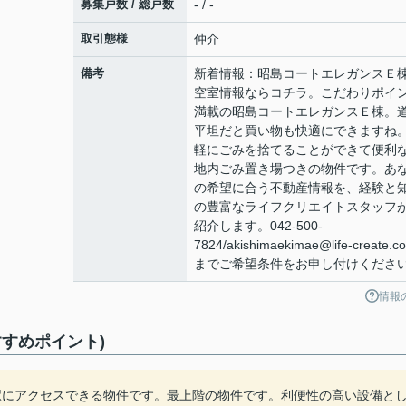
募集戸数 / 総戸数
- / -
取引態様
仲介
備考
新着情報：昭島コートエレガンスＥ
空室情報ならコチラ。こだわりポイ
満載の昭島コートエレガンスＥ棟。
平坦だと買い物も快適にできますね
軽にごみを捨てることができて便利
地内ごみ置き場つきの物件です。あ
の希望に合う不動産情報を、経験と
の豊富なライフクリエイトスタッフ
紹介します。042-500-
7824/akishimaekimae@life-create.co
までご希望条件をお申し付けくださ
情報
すめポイント)
駅にアクセスできる物件です。最上階の物件です。利便性の高い設備と