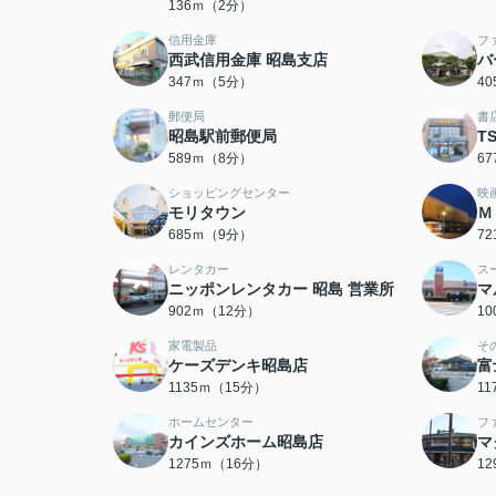
136ｍ（2分）
信用金庫
フ
西武信用金庫 昭島支店
バ
347ｍ（5分）
4
郵便局
書
昭島駅前郵便局
T
589ｍ（8分）
6
ショッピングセンター
映
モリタウン
Ｍ
685ｍ（9分）
7
レンタカー
ス
ニッポンレンタカー 昭島 営業所
マ
902ｍ（12分）
1
家電製品
そ
ケーズデンキ昭島店
富
1135ｍ（15分）
1
ホームセンター
フ
カインズホーム昭島店
マ
1275ｍ（16分）
1