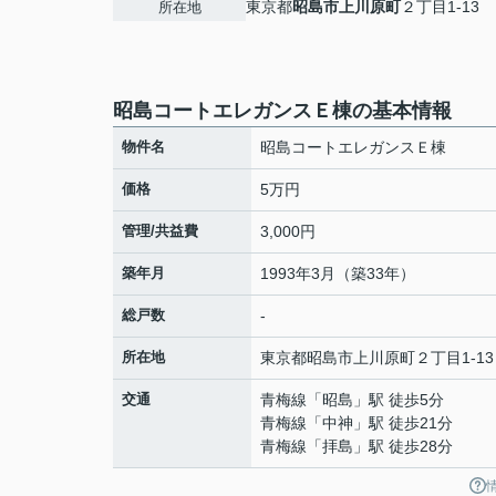
東京都
昭島市
上川原町
２丁目1-13
所在地
昭島コートエレガンスＥ棟の基本情報
物件名
昭島コートエレガンスＥ棟
価格
5万円
管理/共益費
3,000円
築年月
1993年3月（築33年）
総戸数
-
所在地
東京都
昭島市
上川原町
２丁目1-13
交通
青梅線
「
昭島
」駅 徒歩5分
青梅線
「
中神
」駅 徒歩21分
青梅線
「
拝島
」駅 徒歩28分