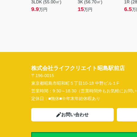
3LDK (55.00㎡)
3K (56.70㎡)
1R (2
9.9
15
6.5
万円
万円
万
株式会社ライフクリエイト昭島駅前店
〒196-0015
東京都昭島市昭和町５丁目10-18 中野ビル１F
営業時間：
9:30～18:30（営業時間外もお気軽にお
定休日：
■無休■※年末年始休暇あり
お問い合わせ