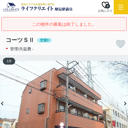
0
お気に入り
この物件の募集は終了しました。
コーツＳⅡ
空室0
-
管理/共益費 -
1
/
9