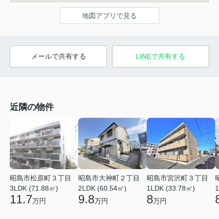
地図アプリで見る
メールで共有する
LINEで共有する
近隣の物件
昭島市松原町３丁目
昭島市大神町２丁目
昭島市宮沢町３丁目
3LDK (71.88㎡)
2LDK (60.54㎡)
1LDK (33.78㎡)
1
11.7
9.8
8
万円
万円
万円