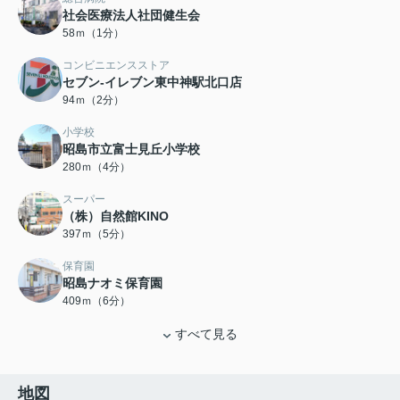
社会医療法人社団健生会
58ｍ（1分）
コンビニエンスストア
セブン-イレブン東中神駅北口店
94ｍ（2分）
小学校
昭島市立富士見丘小学校
280ｍ（4分）
スーパー
（株）自然館KINO
397ｍ（5分）
保育園
昭島ナオミ保育園
409ｍ（6分）
すべて見る
地図