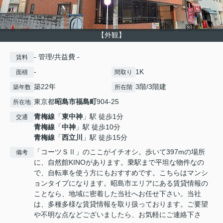
【外観】
- 管理/共益費 -
賃料
-
1K
面積
間取り
築22年
3階/3階建
築年数
所在階
東京都
昭島市
福島町
904-25
所在地
青梅線
「
東中神
」駅 徒歩1分
交通
青梅線
「
中神
」駅 徒歩10分
青梅線
「
西立川
」駅 徒歩15分
「コーツＳⅡ」のここがイチオシ。歩いて397mの場所
備考
に、自然館KINOがあります。乗駅まで平坦な物件なの
で、自転車を使う方にもおすすめです。こちらはマンシ
ョンタイプになります。昭島市エリアにある賃貸情報の
ことなら、地域に密着した当社へお任せ下さい。当社
は、多種多様な賃貸情報を取り扱っております。ご要望
や不明な点などございましたら、お気軽にご連絡下さ