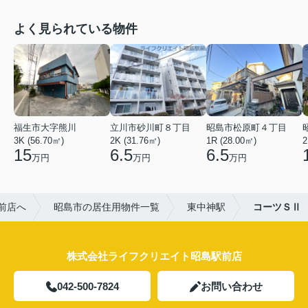
よく見られている物件
福生市大字熊川
立川市砂川町８丁目
昭島市松原町４丁目
3K (56.70㎡)
2K (31.76㎡)
1R (28.00㎡)
2
15
6.5
6.5
万円
万円
万円
前店へ
昭島市の居住用物件一覧
東中神駅
コーツＳⅡ
株式会社ライフクリエイト昭島駅前店
042-500-7824
お問い合わせ