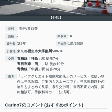
【外観】
- 管理/共益費 -
賃料
-
1K
面積
間取り
築2年
1階/2階建
築年数
所在階
東京都
福生市
大字熊川
508-10
所在地
青梅線
「
拝島
」駅 徒歩7分
交通
五日市線
「
熊川
」駅 徒歩10分
青梅線
「
牛浜
」駅 徒歩20分
『ライフクリエイト昭島駅前店』のサービス・取扱い物
備考
件は当店近隣。ご案内もスムーズです。当店掲載以外の
物件もまとめて見学、条件交渉可。来店不要で内覧、契
約相談可。手数料等カード決済可。
Carino7のコメント(おすすめポイント)