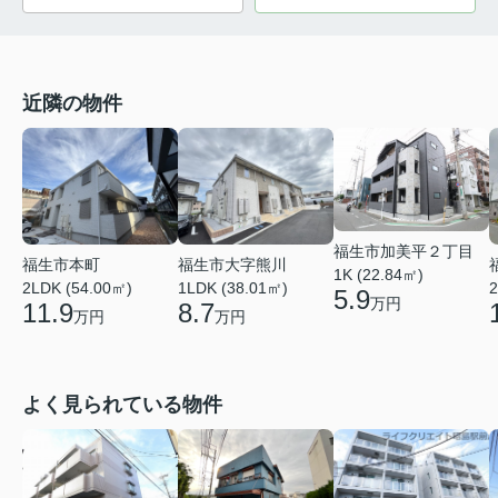
近隣の物件
福生市加美平２丁目
福生市本町
福生市大字熊川
1K (22.84㎡)
2LDK (54.00㎡)
1LDK (38.01㎡)
2
5.9
万円
11.9
8.7
万円
万円
よく見られている物件