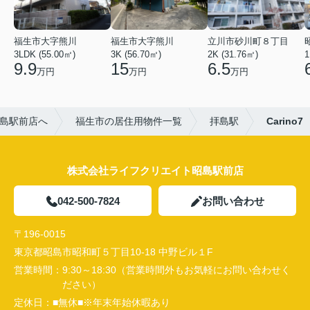
福生市大字熊川
福生市大字熊川
立川市砂川町８丁目
3LDK (55.00㎡)
3K (56.70㎡)
2K (31.76㎡)
1
9.9
15
6.5
万円
万円
万円
島駅前店へ
福生市の居住用物件一覧
拝島駅
Carino7
株式会社ライフクリエイト昭島駅前店
042-500-7824
お問い合わせ
〒196-0015
東京都昭島市昭和町５丁目10-18 中野ビル１F
営業時間：
9:30～18:30（営業時間外もお気軽にお問い合わせく
ださい）
定休日：
■無休■※年末年始休暇あり