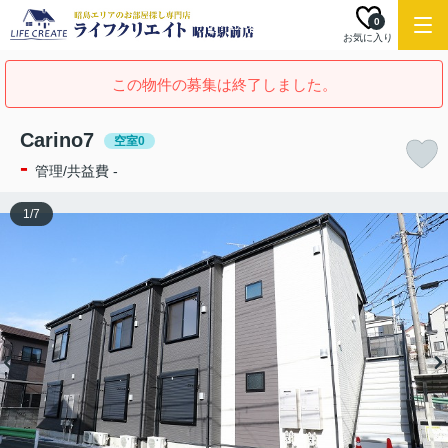
0
お気に入り
この物件の募集は終了しました。
Carino7
空室0
-
管理/共益費 -
1
/
7