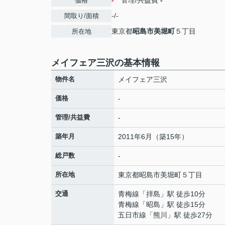
-
管理/共益費
-
価格
-/-
間取り/面積
東京都
昭島市
美堀町
５丁目
所在地
メイフェア三沢の基本情報
物件名
メイフェア三沢
価格
-
管理/共益費
-
築年月
2011年6月（築15年）
総戸数
-
所在地
東京都
昭島市
美堀町
５丁目
交通
青梅線
「
拝島
」駅 徒歩10分
青梅線
「
昭島
」駅 徒歩15分
五日市線
「
熊川
」駅 徒歩27分