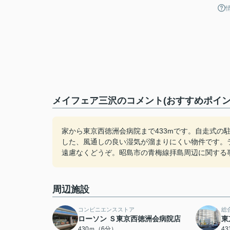
メイフェア三沢のコメント(おすすめポイン
家から東京西徳洲会病院まで433mです。自走式の
した、風通しの良い湿気が溜まりにくい物件です。ライフクリエイ
遠慮なくどうぞ。昭島市の青梅線拝島周辺に関する
周辺施設
コンビニエンスストア
総
ローソン Ｓ東京西徳洲会病院店
東
430ｍ（6分）
4