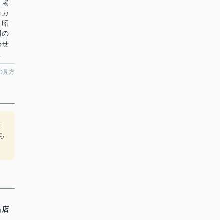
き場
をカ
。昭
辺の
わせ
。
の見方
適
から
島店