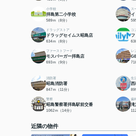
小学校
ス
拝島第二小学校
イ
589ｍ（8分）
5
ドラッグストア
コ
ドラッグセイムス昭島店
フ
634ｍ（8分）
6
ファーストフード
レ
モスバーガー拝島店
G
693ｍ（9分）
7
消防署
生
昭島消防署
西
847ｍ（11分）
8
警察
歯
昭島警察署拝島駅前交番
滝
1062ｍ（14分）
1
近隣の物件