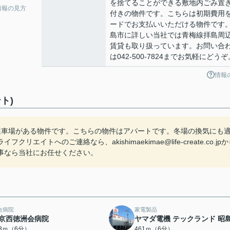
を捨てることができる敷地内ごみ置
情報の見方
付きの物件です。こちらは初期費用
ードでお支払いいただける物件です
島市に詳しい当社では青梅線拝島周
賃貸も取り扱っています。お問い合
は042-500-7824までお気軽にどうぞ
情報
ト)
駐車場がある物件です。こちらの物件はアパートです。冬場の換気にも
トへのご連絡なら、akishimaekimae@life-create.co.jp
事なら当社にお任せください。
合病院
家電製品
京西徳洲会病院
ヤマダ電機 テックランド 昭
33ｍ（6分）
461ｍ（6分）