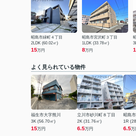
昭島市緑町４丁目
昭島市宮沢町３丁目
2LDK (60.02㎡)
1LDK (33.78㎡)
3
15
8
1
万円
万円
よく見られている物件
福生市大字熊川
立川市砂川町８丁目
昭島市
3K (56.70㎡)
2K (31.76㎡)
1R (2
15
6.5
6.5
万円
万円
万