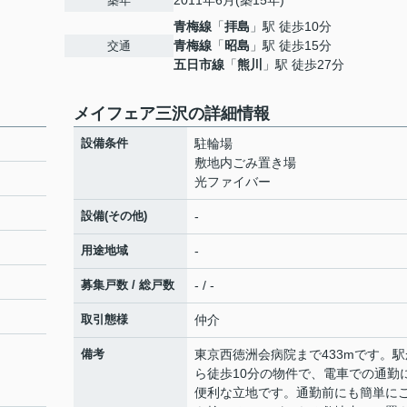
2011年6月(築15年)
築年
青梅線
「
拝島
」駅 徒歩10分
青梅線
「
昭島
」駅 徒歩15分
交通
五日市線
「
熊川
」駅 徒歩27分
メイフェア三沢の詳細情報
設備条件
駐輪場
敷地内ごみ置き場
光ファイバー
設備(その他)
-
用途地域
-
募集戸数 / 総戸数
- / -
取引態様
仲介
備考
東京西徳洲会病院まで433mです。駅
ら徒歩10分の物件で、電車での通勤
便利な立地です。通勤前にも簡単に