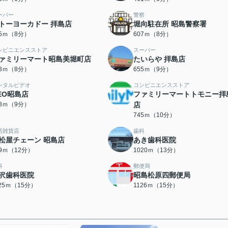
ーパー
警察
トーヨーカドー 拝島店
堀向駐在所 昭島警察署
95ｍ（8分）
607ｍ（8分）
ンビニエンスストア
スーパー
ァミリーマート昭島美堀町店
たいらや 拝島店
38ｍ（8分）
655ｍ（9分）
ンタルビデオ
コンビニエンスストア
EO昭島店
ファミリーマートトモニー拝
18ｍ（9分）
店
745ｍ（10分）
活雑貨店
歯科
松屋チェーン 昭島店
あき歯科医院
99ｍ（12分）
1020ｍ（13分）
科
郵便局
沢歯科医院
昭島松原四郵便局
125ｍ（15分）
1126ｍ（15分）