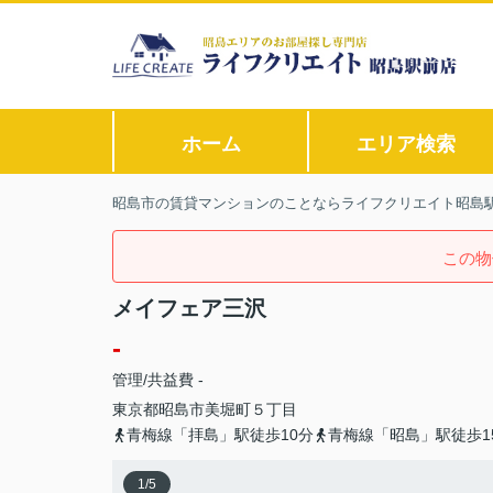
ホーム
エリア検索
昭島市の賃貸マンションのことならライフクリエイト昭島
この物
メイフェア三沢
-
管理/共益費 -
東京都
昭島市
美堀町
５丁目
青梅線「拝島」駅徒歩10分
青梅線「昭島」駅徒歩1
1
/
5