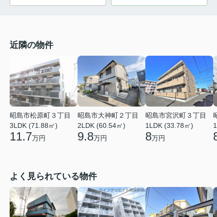
近隣の物件
昭島市松原町３丁目
昭島市大神町２丁目
昭島市宮沢町３丁目
3LDK (71.88㎡)
2LDK (60.54㎡)
1LDK (33.78㎡)
1
11.7
9.8
8
万円
万円
万円
よく見られている物件