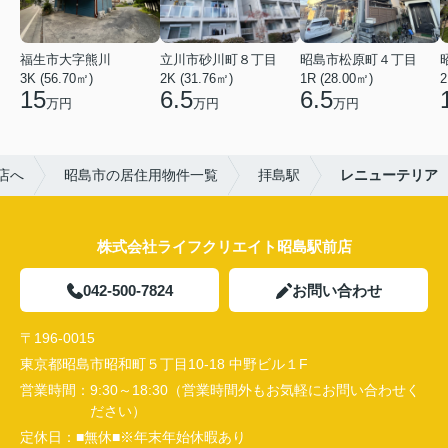
福生市大字熊川
立川市砂川町８丁目
昭島市松原町４丁目
3K (56.70㎡)
2K (31.76㎡)
1R (28.00㎡)
2
15
6.5
6.5
万円
万円
万円
店へ
昭島市の居住用物件一覧
拝島駅
レニューテリア
株式会社ライフクリエイト昭島駅前店
042-500-7824
お問い合わせ
〒196-0015
東京都昭島市昭和町５丁目10-18 中野ビル１F
営業時間：
9:30～18:30（営業時間外もお気軽にお問い合わせく
ださい）
定休日：
■無休■※年末年始休暇あり