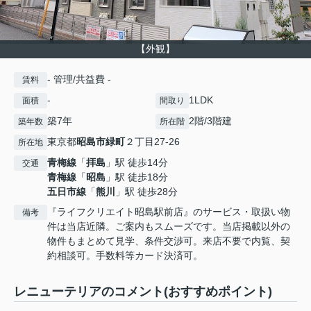
【外観】
- 管理/共益費 -
賃料
-
1LDK
面積
間取り
築7年
2階/3階建
築年数
所在階
東京都
昭島市
緑町
２丁目27-26
所在地
青梅線
「
拝島
」駅 徒歩14分
交通
青梅線
「
昭島
」駅 徒歩18分
五日市線
「
熊川
」駅 徒歩28分
『ライフクリエイト昭島駅前店』のサービス・取扱い物
備考
件は当店近隣。ご案内もスムーズです。当店掲載以外の
物件もまとめて見学、条件交渉可。来店不要で内覧、契
約相談可。手数料等カード決済可。
レニューテリアのコメント(おすすめポイント)