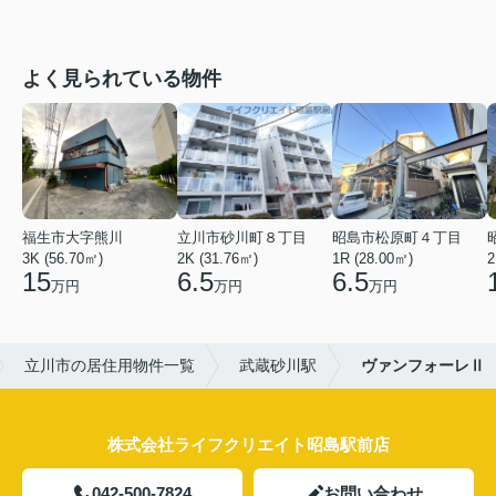
よく見られている物件
福生市大字熊川
立川市砂川町８丁目
昭島市松原町４丁目
3K (56.70㎡)
2K (31.76㎡)
1R (28.00㎡)
2
15
6.5
6.5
万円
万円
万円
立川市の居住用物件一覧
武蔵砂川駅
ヴァンフォーレⅡ
株式会社ライフクリエイト昭島駅前店
042-500-7824
お問い合わせ