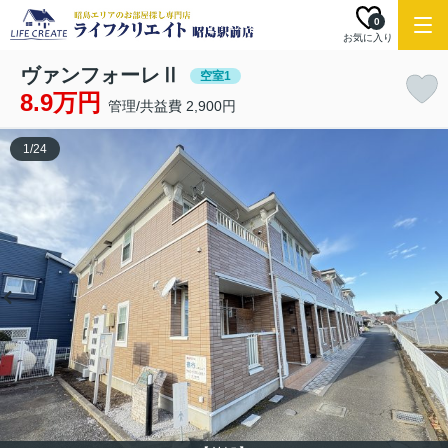
0
お気に入り
ヴァンフォーレⅡ
空室1
8.9万円
管理/共益費 2,900円
1
/
24