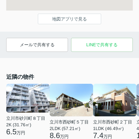
地図アプリで見る
メールで共有する
LINEで共有する
近隣の物件
立川市砂川町８丁目
立川市西砂町５丁目
立川市西砂町２丁目
2K (31.76㎡)
2LDK (57.21㎡)
1LDK (46.49㎡)
4
6.5
万円
8.6
7.4
万円
万円