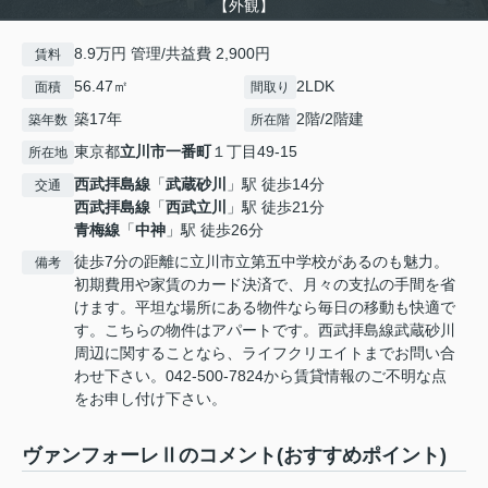
【外観】
8.9万円 管理/共益費 2,900円
賃料
56.47㎡
2LDK
面積
間取り
築17年
2階/2階建
築年数
所在階
東京都
立川市
一番町
１丁目49-15
所在地
西武拝島線
「
武蔵砂川
」駅 徒歩14分
交通
西武拝島線
「
西武立川
」駅 徒歩21分
青梅線
「
中神
」駅 徒歩26分
徒歩7分の距離に立川市立第五中学校があるのも魅力。
備考
初期費用や家賃のカード決済で、月々の支払の手間を省
けます。平坦な場所にある物件なら毎日の移動も快適で
す。こちらの物件はアパートです。西武拝島線武蔵砂川
周辺に関することなら、ライフクリエイトまでお問い合
わせ下さい。042-500-7824から賃貸情報のご不明な点
をお申し付け下さい。
ヴァンフォーレⅡのコメント(おすすめポイント)