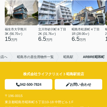
福生市大字熊川
立川市砂川町８丁目
昭島市松原町４丁目
3K (56.70㎡)
2K (31.76㎡)
1R (28.00㎡)
2
15
6.5
6.5
万円
万円
万円
前店へ
昭島市の居住用物件一覧
昭島駅
ARBRE昭和町
株式会社ライフクリエイト昭島駅前店
042-500-7824
お問い合わせ
〒196-0015
東京都昭島市昭和町５丁目10-18 中野ビル１F