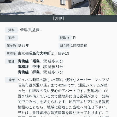
【外観】
- 管理/共益費 -
賃料
-
1R
面積
間取り
築38年
1階/3階建
築年数
所在階
東京都
昭島市
大神町
２丁目9-13
所在地
青梅線
「
昭島
」駅 徒歩20分
交通
青梅線
「
中神
」駅 徒歩31分
青梅線
「
拝島
」駅 徒歩37分
ジュネス昭島の詳しい情報。便利なスーパー「マルフジ
備考
昭島市役所通り店」まで429mです。通風システムが整
った、住環境の良い安心のアパートです。敷地内にゴミ
置き場を備えているので敷地外に出る必要が無く、短時
間でごみ出しを終えられます。昭島市エリアにある賃貸
情報のことなら、地域に密着した当社へお任せ下さい。
当社は、多種多様な賃貸情報を取り扱っております。ご