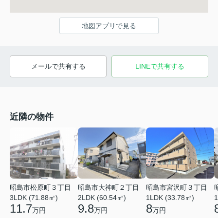
地図アプリで見る
メールで共有する
LINEで共有する
近隣の物件
昭島市松原町３丁目
昭島市大神町２丁目
昭島市宮沢町３丁目
3LDK (71.88㎡)
2LDK (60.54㎡)
1LDK (33.78㎡)
1
11.7
9.8
8
万円
万円
万円