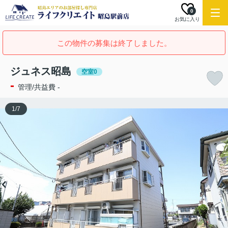
0
お気に入り
この物件の募集は終了しました。
ジュネス昭島
空室0
-
管理/共益費 -
1
/
7