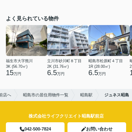
よく見られている物件
福生市大字熊川
立川市砂川町８丁目
昭島市松原町４丁目
3K (56.70㎡)
2K (31.76㎡)
1R (28.00㎡)
2
15
6.5
6.5
万円
万円
万円
前店へ
昭島市の居住用物件一覧
昭島駅
ジュネス昭島
株式会社ライフクリエイト昭島駅前店
042-500-7824
お問い合わせ