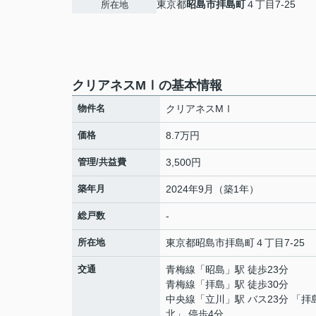
東京都
昭島市
拝島町
４丁目7-25
所在地
クリアネスMⅠの基本情報
物件名
クリアネスMⅠ
価格
8.7万円
管理/共益費
3,500円
築年月
2024年9月（築1年）
総戸数
-
所在地
東京都
昭島市
拝島町
４丁目7-25
交通
青梅線
「
昭島
」駅 徒歩23分
青梅線
「
拝島
」駅 徒歩30分
中央線
「
立川
」駅 バス23分 「拝
北」 停歩4分