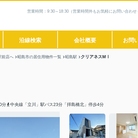
営業時間：9:30～18:30（営業時間外もお気軽にお問い合
沿線検索
会社概要
お問
クリアネスMⅠ
駅前店へ
昭島市の居住用物件一覧
昭島駅
0分
中央線「立川」駅バス23分「拝島橋北」停歩4分