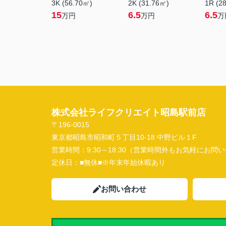
3K (56.70㎡)
2K (31.76㎡)
1R (2
15
6.5
6.5
万円
万円
万
株式会社ライフクリエイト昭島駅前店
〒196-0015
東京都昭島市昭和町５丁目10-18 中野ビル１F
営業時間：
9:30～18:30（営業時間外もお気軽にお
定休日：
■無休■※年末年始休暇あり
お問い合わせ