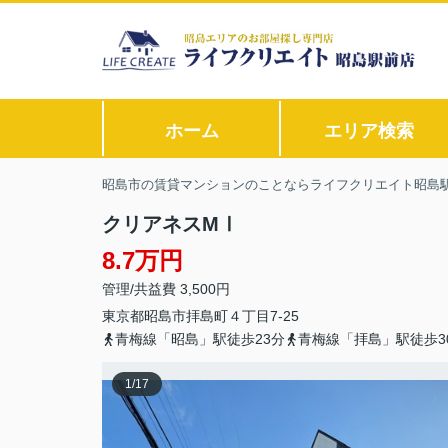
ホーム
エリア検索
昭島市の賃貸マンションのことならライフクリエイト昭島
クリアネスMⅠ
8.7万円
管理/共益費 3,500円
東京都
昭島市
拝島町
４丁目7-25
青梅線「昭島」駅徒歩23分
青梅線「拝島」駅徒歩3
1
/
17