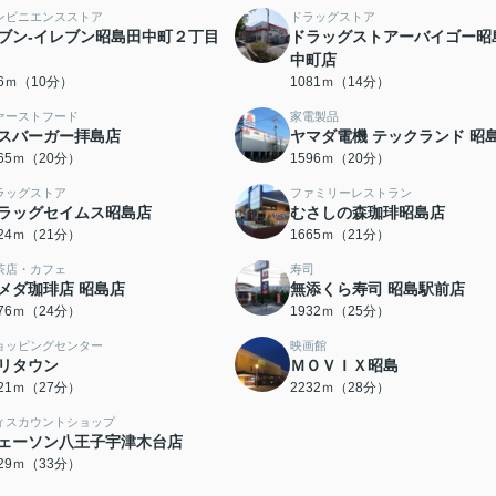
ンビニエンスストア
ドラッグストア
ブン-イレブン昭島田中町２丁目
ドラッグストアーバイゴー昭
中町店
76ｍ（10分）
1081ｍ（14分）
ァーストフード
家電製品
スバーガー拝島店
ヤマダ電機 テックランド 昭
565ｍ（20分）
1596ｍ（20分）
ラッグストア
ファミリーレストラン
ラッグセイムス昭島店
むさしの森珈琲昭島店
624ｍ（21分）
1665ｍ（21分）
茶店・カフェ
寿司
メダ珈琲店 昭島店
無添くら寿司 昭島駅前店
876ｍ（24分）
1932ｍ（25分）
ョッピングセンター
映画館
リタウン
ＭＯＶＩＸ昭島
121ｍ（27分）
2232ｍ（28分）
ィスカウントショップ
ェーソン八王子宇津木台店
629ｍ（33分）