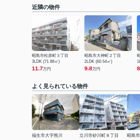
近隣の物件
昭島市松原町３丁目
昭島市大神町２丁目
3LDK (71.88㎡)
2LDK (60.54㎡)
1
11.7
9.8
8
万円
万円
よく見られている物件
福生市大字熊川
立川市砂川町８丁目
昭島市