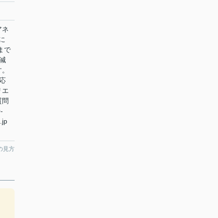
アネ
に
まで
減
す。
応
リエ
質問
-
.jp
の見方