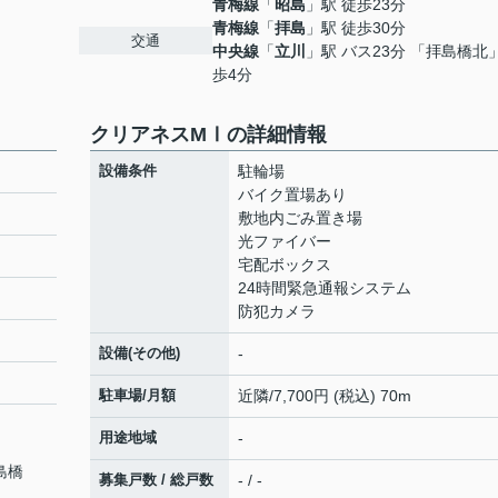
青梅線
「
昭島
」駅 徒歩23分
青梅線
「
拝島
」駅 徒歩30分
交通
中央線
「
立川
」駅 バス23分 「拝島橋北」
歩4分
クリアネスMⅠの詳細情報
設備条件
駐輪場
バイク置場あり
敷地内ごみ置き場
光ファイバー
宅配ボックス
24時間緊急通報システム
防犯カメラ
設備(その他)
-
駐車場/月額
近隣/7,700円 (税込) 70m
用途地域
-
島橋
募集戸数 / 総戸数
- / -