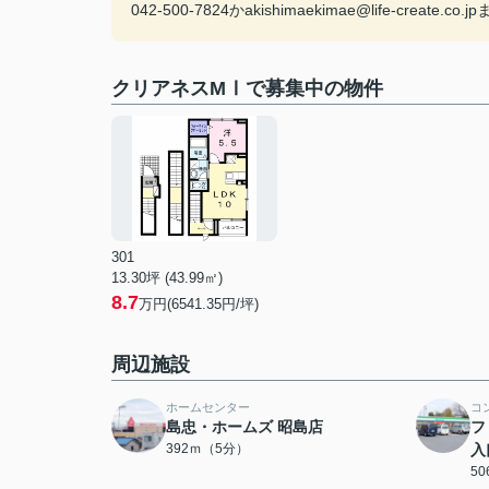
042-500-7824かakishimaekimae@life-c
クリアネスMⅠで募集中の物件
301
13.30坪 (43.99㎡)
8.7
万円(6541.35円/坪)
周辺施設
ホームセンター
コ
島忠・ホームズ 昭島店
フ
392ｍ（5分）
入
5