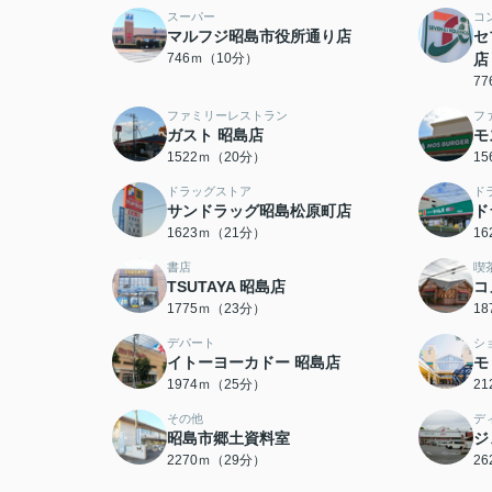
スーパー
コ
マルフジ昭島市役所通り店
セ
746ｍ（10分）
店
7
ファミリーレストラン
フ
ガスト 昭島店
モ
1522ｍ（20分）
1
ドラッグストア
ド
サンドラッグ昭島松原町店
ド
1623ｍ（21分）
1
書店
喫
TSUTAYA 昭島店
コ
1775ｍ（23分）
1
デパート
シ
イトーヨーカドー 昭島店
モ
1974ｍ（25分）
2
その他
デ
昭島市郷土資料室
ジ
2270ｍ（29分）
2