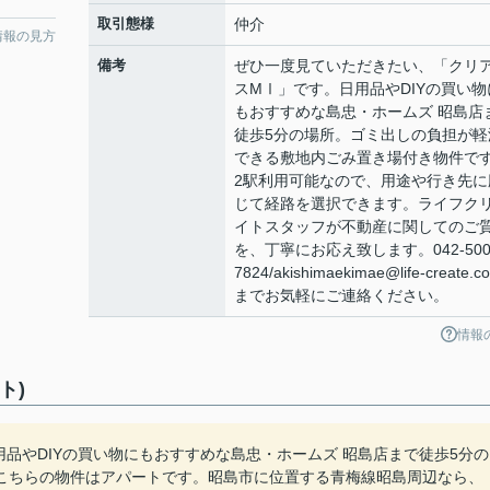
取引態様
仲介
情報の見方
備考
ぜひ一度見ていただきたい、「クリ
スMⅠ」です。日用品やDIYの買い物
もおすすめな島忠・ホームズ 昭島店
徒歩5分の場所。ゴミ出しの負担が軽
できる敷地内ごみ置き場付き物件で
2駅利用可能なので、用途や行き先に
じて経路を選択できます。ライフク
イトスタッフが不動産に関してのご
を、丁寧にお応え致します。042-500
7824/akishimaekimae@life-create.co
までお気軽にご連絡ください。
情報
ト)
品やDIYの買い物にもおすすめな島忠・ホームズ 昭島店まで徒歩5分の
こちらの物件はアパートです。昭島市に位置する青梅線昭島周辺なら、