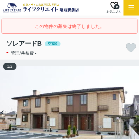
0
お気に入り
この物件の募集は終了しました。
ソレアードB
空室0
-
管理/共益費 -
1
/
2