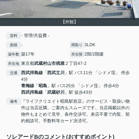
【外観】
- 管理/共益費 -
賃料
-
3LDK
面積
間取り
築17年
2階/2階建
築年数
所在階
東京都
武蔵村山市
残堀
２丁目47-2
所在地
西武拝島線
「
西武立川
」駅 バス11分 「シドメ窪」 停歩
交通
4分
青梅線
「
昭島
」駅 バス25分 「シドメ窪」 停歩4分
西武拝島線
「
武蔵砂川
」駅 徒歩43分
『ライフクリエイト昭島駅前店』のサービス・取扱い物
備考
件は当店近隣。ご案内もスムーズです。当店掲載以外の
物件もまとめて見学、条件交渉可。来店不要で内覧、契
約相談可。手数料等カード決済可。
ソレアードBのコメント(おすすめポイント)