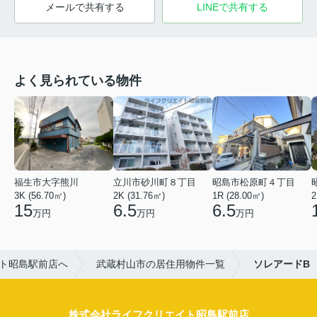
メールで共有する
LINEで共有する
よく見られている物件
福生市大字熊川
立川市砂川町８丁目
昭島市松原町４丁目
3K (56.70㎡)
2K (31.76㎡)
1R (28.00㎡)
2
15
6.5
6.5
万円
万円
万円
ト昭島駅前店へ
武蔵村山市の居住用物件一覧
ソレアードB
株式会社ライフクリエイト昭島駅前店