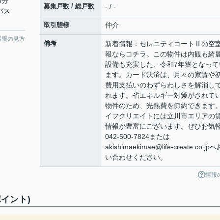
3分
募集戸数 / 総戸数
- / -
バス
取引態様
仲介
情報の見方
備考
新着情報：セレニティコートⅡの空
報ならコチラ。この物件は内観も綺
設備も充実した、令和7年築となって
ます。カード決済は、月々の家賃や
費用支払いのわずらわしさを解消し
れます。省エネルギー対策がされて
物件のため、光熱費を節約できます
イフクリエイトには立川市エリアの
情報が豊富にございます。ぜひお気
042-500-7824または
akishimaekimae@life-create.co.jp
い合わせください。
情報
イント)