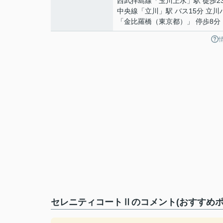
西武拝島線
「
玉川上水
」駅 徒歩2
中央線
「
立川
」駅 バス15分 立川
「金比羅橋（東京都）」 停歩8分
セレニティコートⅡのコメント(おすすめポ