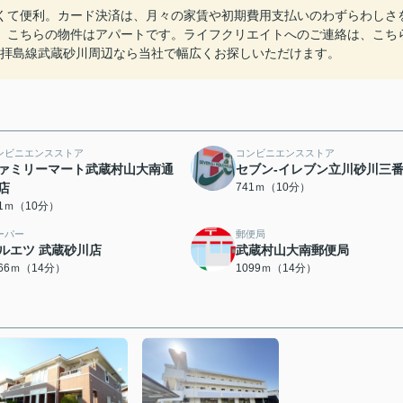
くて便利。カード決済は、月々の家賃や初期費用支払いのわずらわしさ
。こちらの物件はアパートです。ライフクリエイトへのご連絡は、こち
の西武拝島線武蔵砂川周辺なら当社で幅広くお探しいただけます。
ンビニエンスストア
コンビニエンスストア
ァミリーマート武蔵村山大南通
セブン-イレブン立川砂川三
店
741ｍ（10分）
31ｍ（10分）
ーパー
郵便局
ルエツ 武蔵砂川店
武蔵村山大南郵便局
066ｍ（14分）
1099ｍ（14分）