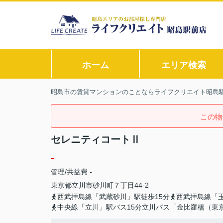
ホーム
エリア検索
昭島市の賃貸マンションのことならライフクリエイト昭島
この物
セレニティコートⅡ
-
管理/共益費 -
東京都
立川市
砂川町
７丁目44-2
西武拝島線「武蔵砂川」駅徒歩15分
西武拝島線「玉
中央線「立川」駅バス15分立川バス「金比羅橋（東