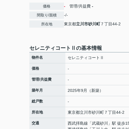
-
管理/共益費
-
価格
-/-
間取り/面積
東京都
立川市
砂川町
７丁目44-2
所在地
セレニティコートⅡの基本情報
物件名
セレニティコートⅡ
価格
-
管理/共益費
-
築年月
2025年9月（新築）
総戸数
-
所在地
東京都
立川市
砂川町
７丁目44-2
交通
西武拝島線
「
武蔵砂川
」駅 徒歩1