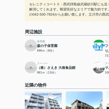
セレニティコートⅡ：西武拝島線武蔵砂川駅にも近
解消してくれます。眺望良好なエリアで魅力的です
の042-500-7824からお願い致します。立川市
周辺施設
保育園
コ
森の子保育園
フ
696ｍ（9分）
り
7
スーパー
ス
（株）さえき 大南食品館
マ
981ｍ（13分）
1
近隣の物件