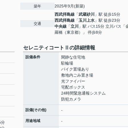
2025年9月(新築)
築年
西武拝島線
「
武蔵砂川
」駅 徒歩15分
西武拝島線
「
玉川上水
」駅 徒歩23分
交通
中央線
「
立川
」駅 バス15分 立川バス「
羅橋（東京都）」 停歩8分
セレニティコートⅡの詳細情報
設備条件
閑静な住宅地
駐輪場
バイク置場あり
敷地内ごみ置き場
光ファイバー
宅配ボックス
24時間緊急通報システム
防犯カメラ
設備(その他)
-
用途地域
-
5分