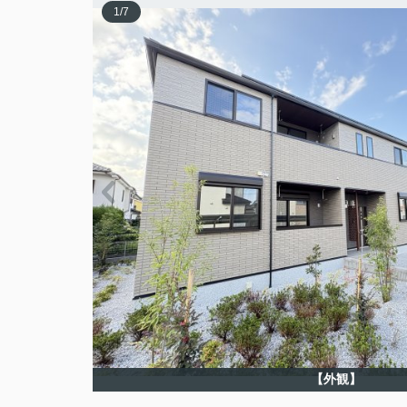
1
/
7
【外観】