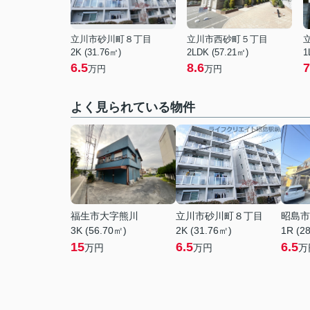
立川市砂川町８丁目
立川市西砂町５丁目
2K (31.76㎡)
2LDK (57.21㎡)
1
6.5
8.6
7
万円
万円
よく見られている物件
福生市大字熊川
立川市砂川町８丁目
昭島市
3K (56.70㎡)
2K (31.76㎡)
1R (2
15
6.5
6.5
万円
万円
万