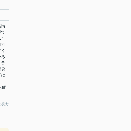
室情
麗で
い
初期
てく
いる
。ラ
賃貸
軽に
へお問
の見方