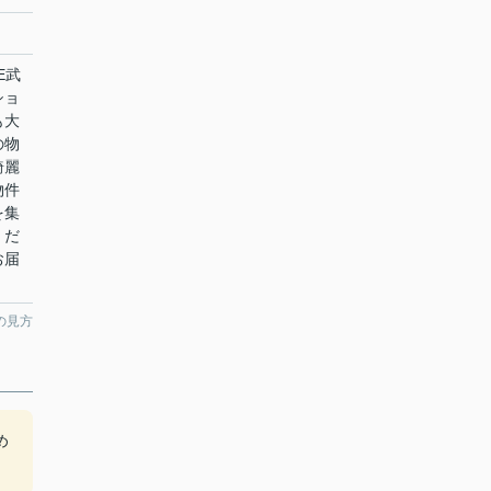
E武
ショ
も大
の物
綺麗
物件
を集
くだ
お届
の見方
め