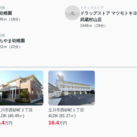
稚園
ドラッグストア
幼稚園
ドラッグストア マツモトキ
436ｍ（18分）
武蔵村山店
1446ｍ（19分）
稚園
らやま幼稚園
722ｍ（22分）
立川市西砂町２丁目
立川市西砂町１丁目
LDK (46.49㎡)
4LDK (81.27㎡)
.4
16.4
万円
万円