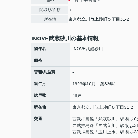
-
管理/共益費
-
価格
-/-
間取り/面積
東京都
立川市
上砂町
５丁目31-2
所在地
INOVE武蔵砂川の基本情報
物件名
INOVE武蔵砂川
価格
-
管理/共益費
-
築年月
1993年10月（築32年）
総戸数
48戸
所在地
東京都
立川市
上砂町
５丁目31-2
交通
西武拝島線
「
武蔵砂川
」駅 徒歩6
西武拝島線
「
西武立川
」駅 徒歩3
西武拝島線
「
玉川上水
」駅 徒歩3