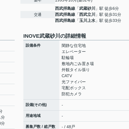
1993年10月(築32年)
築年
西武拝島線
「
武蔵砂川
」駅 徒歩6分
西武拝島線
「
西武立川
」駅 徒歩31分
交通
西武拝島線
「
玉川上水
」駅 徒歩33分
INOVE武蔵砂川の詳細情報
設備条件
閑静な住宅地
エレベーター
駐輪場
敷地内ごみ置き場
外観タイル張り
CATV
光ファイバー
宅配ボックス
防犯カメラ
設備(その他)
-
分
用途地域
-
1分
3分
募集戸数 / 総戸数
- / 48戸