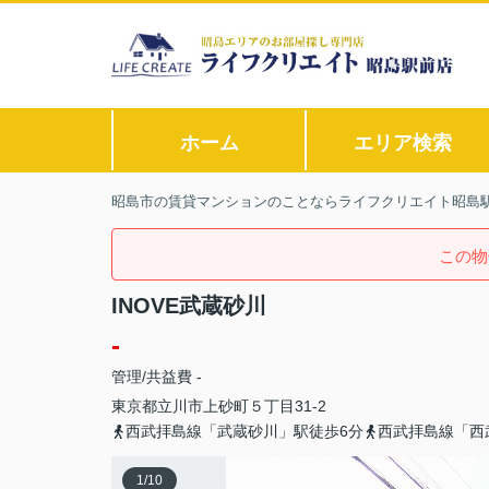
ホーム
エリア検索
昭島市の賃貸マンションのことならライフクリエイト昭島
この物
INOVE武蔵砂川
-
管理/共益費 -
東京都
立川市
上砂町
５丁目31-2
西武拝島線「武蔵砂川」駅徒歩6分
西武拝島線「西
1
/
10