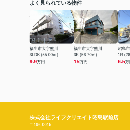
よく見られている物件
福生市大字熊川
福生市大字熊川
昭島市
3LDK (55.00㎡)
3K (56.70㎡)
1R (2
9.9
15
6.5
万円
万円
万
株式会社ライフクリエイト昭島駅前店
〒196-0015