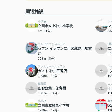
周辺施設
小学校
ス
立川市立上砂川小学校
マ
8ｍ（1分）
3
コンビニエンスストア
消
セブン-イレブン立川武蔵砂川駅前
立
店
8
568ｍ（8分）
ファミリーレストラン
ス
ガスト 砂川三番店
（
1000ｍ（13分）
1
保育園
コ
あおば第二保育園
ミ
1087ｍ（14分）
1
小学校
郵
立川市立第九小学校
武
1289ｍ（17分）
1