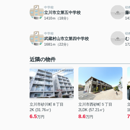
中学校
幼
立川市立第五中学校
藤
1410ｍ（18分）
1
中学校
幼
武蔵村山市立第四中学校
む
1681ｍ（22分）
1
近隣の物件
立川市砂川町８丁目
立川市西砂町５丁目
2K (31.76㎡)
2LDK (57.21㎡)
1
6.5
8.6
7
万円
万円