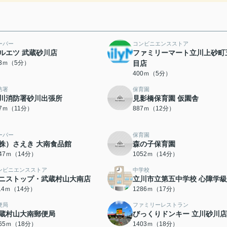
ーパー
コンビニエンスストア
ルエツ 武蔵砂川店
ファミリーマート立川上砂町
33ｍ（5分）
目店
400ｍ（5分）
防署
保育園
川消防署砂川出張所
見影橋保育園 仮園舎
77ｍ（11分）
887ｍ（12分）
ーパー
保育園
株）さえき 大南食品館
森の子保育園
047ｍ（14分）
1052ｍ（14分）
ンビニエンスストア
中学校
ニストップ・武蔵村山大南店
立川市立第五中学校 心障学級
114ｍ（14分）
1286ｍ（17分）
便局
ファミリーレストラン
蔵村山大南郵便局
びっくりドンキー 立川砂川店
365ｍ（18分）
1403ｍ（18分）