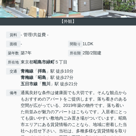
【外観】
- 管理/共益費 -
賃料
-
1LDK
面積
間取り
築7年
2階/2階建
築年数
所在階
東京都
昭島市
緑町
５丁目
所在地
青梅線
「
拝島
」駅 徒歩10分
交通
青梅線
「
昭島
」駅 徒歩27分
五日市線
「
熊川
」駅 徒歩21分
通風良好な条件は健康面でも大切です。そんな観点から
備考
もおすすめのアパートをご提供します。落ち着きのある
空間が広がっている、2019年築の物件です。落ち着い
た街並みが魅力のアパートはこちらです。入居者にとっ
ても扱いやすい敷地内ごみ置き場がついています。昭島
市エリアにある賃貸情報のことなら、地域に密着した当
社へお任せ下さい。当社は、多種多様な賃貸情報を取り