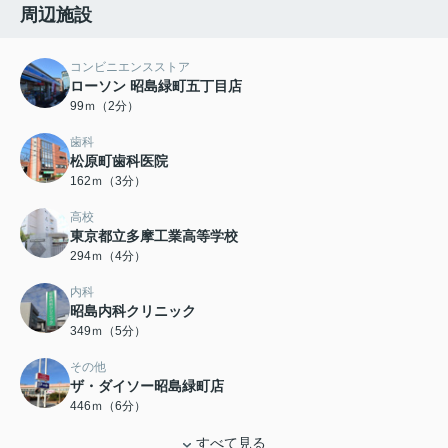
周辺施設
コンビニエンスストア
ローソン 昭島緑町五丁目店
99ｍ（2分）
歯科
松原町歯科医院
162ｍ（3分）
高校
東京都立多摩工業高等学校
294ｍ（4分）
内科
昭島内科クリニック
349ｍ（5分）
その他
ザ・ダイソー昭島緑町店
446ｍ（6分）
すべて見る