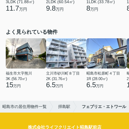
3LDK (71.88㎡)
2LDK (60.54㎡)
1LDK (33.78㎡)
1
11.7
9.8
8
万円
万円
万円
よく見られている物件
福生市大字熊川
立川市砂川町８丁目
昭島市松原町４丁目
3K (56.70㎡)
2K (31.76㎡)
1R (28.00㎡)
2
15
6.5
6.5
万円
万円
万円
昭島市の居住用物件一覧
拝島駅
フェブリエ・エトワール
株式会社ライフクリエイト昭島駅前店