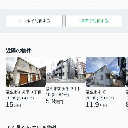
メールで共有する
LINEで共有する
近隣の物件
福生市加美平２丁目
福生市加美平３丁目
福生市本町
1K (22.84㎡)
1LDK (80.47㎡)
2LDK (54.00㎡)
1
5.9
万円
15
11.9
万円
万円