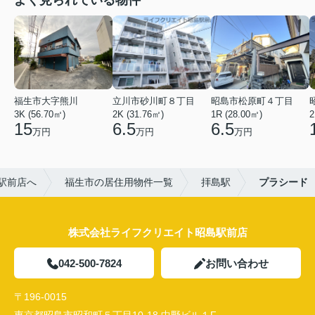
よく見られている物件
福生市大字熊川
立川市砂川町８丁目
昭島市松原町４丁目
3K (56.70㎡)
2K (31.76㎡)
1R (28.00㎡)
2
15
6.5
6.5
万円
万円
万円
駅前店へ
福生市の居住用物件一覧
拝島駅
プラシード
株式会社ライフクリエイト昭島駅前店
042-500-7824
お問い合わせ
〒196-0015