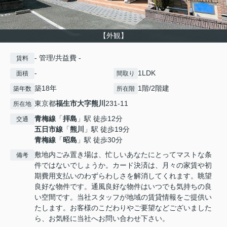
【外観】
- 管理/共益費 -
賃料
-
1LDK
面積
間取り
築18年
1階/2階建
築年数
所在階
東京都
福生市
大字熊川
231-11
所在地
青梅線
「
拝島
」駅 徒歩12分
交通
五日市線
「
熊川
」駅 徒歩19分
青梅線
「
昭島
」駅 徒歩30分
敷地内ごみ置き場は、忙しいあなたにとってマストな条
備考
件ではないでしょうか。カード決済は、月々の家賃や初
期費用支払いのわずらわしさを解消してくれます。眺望
良好な物件です。通風良好な物件はいつでも気持ちの良
い空間です。当社スタッフが地域の賃貸情報をご提供い
たします。お客様のこだわりやご要望などございました
ら、お気軽に当社へお問い合わせ下さい。