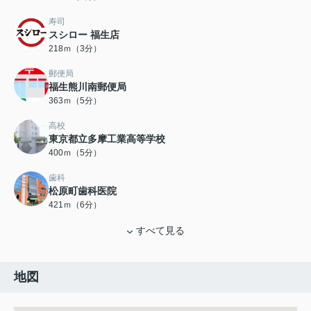
寿司
スシロー 福生店
218ｍ（3分）
郵便局
福生熊川南郵便局
363ｍ（5分）
高校
東京都立多摩工業高等学校
400ｍ（5分）
歯科
松原町歯科医院
421ｍ（6分）
すべて見る
地図