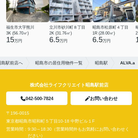
福生市大字熊川
立川市砂川町８丁目
昭島市松原町４丁目
3K (56.70㎡)
2K (31.76㎡)
1R (28.00㎡)
2
15
6.5
6.5
万円
万円
万円
昭島駅前店へ
昭島市の居住用物件一覧
昭島駅
ALVA.a
株式会社ライフクリエイト昭島駅前店
042-500-7824
お問い合わせ
〒196-0015
東京都昭島市昭和町５丁目10-18 中野ビル１F
営業時間：
9:30～18:30（営業時間外もお気軽にお問い合わせく
ださい）