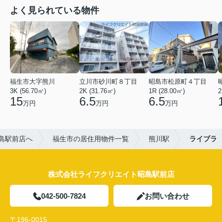
よく見られている物件
福生市大字熊川
立川市砂川町８丁目
昭島市松原町４丁目
3K (56.70㎡)
2K (31.76㎡)
1R (28.00㎡)
2
15
6.5
6.5
万円
万円
万円
島駅前店へ
福生市の居住用物件一覧
熊川駅
ライブラ
株式会社ライフクリエイト昭島駅前店
042-500-7824
お問い合わせ
〒196-0015