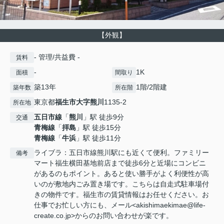
【外観】
- 管理/共益費 -
賃料
-
1K
面積
間取り
築13年
1階/2階建
築年数
所在階
東京都
福生市
大字熊川
1135-2
所在地
五日市線
「
熊川
」駅 徒歩9分
交通
青梅線
「
拝島
」駅 徒歩15分
青梅線
「
牛浜
」駅 徒歩11分
ライブラ：五日市線熊川駅にも近くて便利。ファミリー
備考
マート福生横田基地前店まで徒歩6分と近場にコンビニ
があるのもポイント。あると使い勝手がよく利便性が高
いのが敷地内ごみ置き場です。こちらは自走式駐車場付
きの物件です。福生市の賃貸情報はお任せください。お
仕事でお忙しい方にも、メール<akishimaekimae@life-
create.co.jp>からのお問い合わせが楽です。