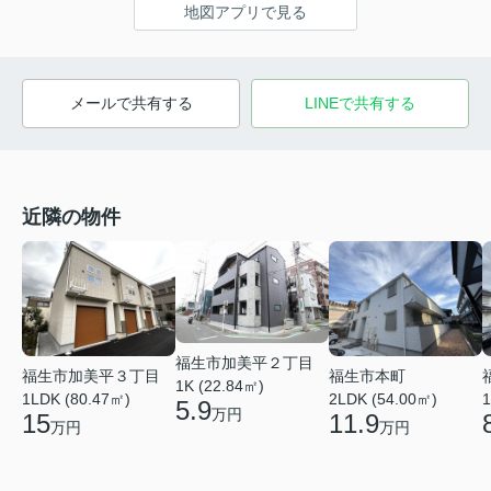
地図アプリで見る
メールで共有する
LINEで共有する
近隣の物件
福生市加美平２丁目
福生市加美平３丁目
福生市本町
1K (22.84㎡)
1LDK (80.47㎡)
2LDK (54.00㎡)
1
5.9
万円
15
11.9
万円
万円