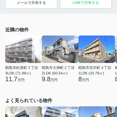
メールで共有する
LINEで共有する
近隣の物件
昭島市松原町３丁目
昭島市大神町２丁目
昭島市宮沢町３丁目
3LDK (71.88㎡)
2LDK (60.54㎡)
1LDK (33.78㎡)
1
11.7
9.8
8
万円
万円
万円
よく見られている物件