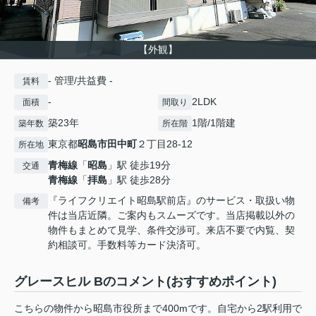
【外観】
- 管理/共益費 -
賃料
-
2LDK
面積
間取り
築23年
1階/1階建
築年数
所在階
東京都
昭島市
田中町
２丁目28-12
所在地
青梅線
「
昭島
」駅 徒歩19分
交通
青梅線
「
拝島
」駅 徒歩28分
『ライフクリエイト昭島駅前店』のサービス・取扱い物
備考
件は当店近隣。ご案内もスムーズです。当店掲載以外の
物件もまとめて見学、条件交渉可。来店不要で内覧、契
約相談可。手数料等カード決済可。
グレースヒル Bのコメント(おすすめポイント)
こちらの物件から昭島市役所まで400mです。自宅から2駅利用で