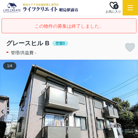
0
お気に入り
この物件の募集は終了しました。
グレースヒル B
空室0
-
管理/共益費 -
1
/
4