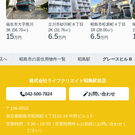
福生市大字熊川
立川市砂川町８丁目
昭島市松原町４丁目
3K (56.70㎡)
2K (31.76㎡)
1R (28.00㎡)
2
15
6.5
6.5
万円
万円
万円
店へ
昭島市の居住用物件一覧
昭島駅
グレースヒル B
株式会社ライフクリエイト昭島駅前店
042-500-7824
お問い合わせ
〒196-0015
東京都昭島市昭和町５丁目10-18 中野ビル１F
営業時間：
9:30～18:30（営業時間外もお気軽にお問い合わせく
ださい）