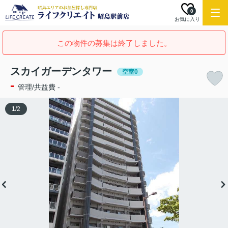
0
お気に入り
この物件の募集は終了しました。
スカイガーデンタワー
空室0
-
管理/共益費 -
1
/
2