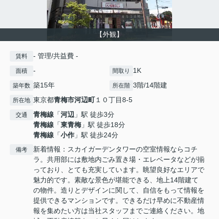
【外観】
- 管理/共益費 -
賃料
-
1K
面積
間取り
築15年
3階/14階建
築年数
所在階
東京都
青梅市
河辺町
１０丁目8-5
所在地
青梅線
「
河辺
」駅 徒歩3分
交通
青梅線
「
東青梅
」駅 徒歩18分
青梅線
「
小作
」駅 徒歩24分
新着情報：スカイガーデンタワーの空室情報ならコチ
備考
ラ。共用部には敷地内ごみ置き場・エレベータなどが揃
っており、とても充実しています。眺望良好なエリアで
魅力的です。素敵な景色が堪能できる、地上14階建て
の物件。造りとデザインに関して、自信をもって情報を
提供できるマンションです。できるだけ早めに不動産情
報を集めたい方は当社スタッフまでご連絡ください。地