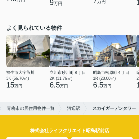
7
9
万円
万円
よく見られている物件
福生市大字熊川
立川市砂川町８丁目
昭島市松原町４丁目
3K (56.70㎡)
2K (31.76㎡)
1R (28.00㎡)
2
15
6.5
6.5
万円
万円
万円
青梅市の居住用物件一覧
河辺駅
スカイガーデンタワー
株式会社ライフクリエイト昭島駅前店