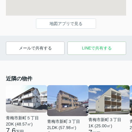
地図アプリで見る
メールで共有する
LINEで共有する
近隣の物件
青梅市新町５丁目
青梅市新町３丁目
青梅市新町３丁目
2DK (48.57㎡)
1K (25.00㎡)
2LDK (57.98㎡)
2
7.6
万円