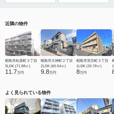
近隣の物件
昭島市松原町３丁目
昭島市大神町２丁目
昭島市宮沢町３丁目
3LDK (71.88㎡)
2LDK (60.54㎡)
1LDK (33.78㎡)
1
11.7
9.8
8
万円
万円
万円
よく見られている物件