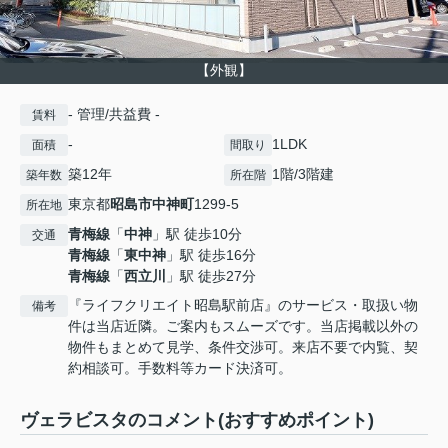
【外観】
- 管理/共益費 -
賃料
-
1LDK
面積
間取り
築12年
1階/3階建
築年数
所在階
東京都
昭島市
中神町
1299-5
所在地
青梅線
「
中神
」駅 徒歩10分
交通
青梅線
「
東中神
」駅 徒歩16分
青梅線
「
西立川
」駅 徒歩27分
『ライフクリエイト昭島駅前店』のサービス・取扱い物
備考
件は当店近隣。ご案内もスムーズです。当店掲載以外の
物件もまとめて見学、条件交渉可。来店不要で内覧、契
約相談可。手数料等カード決済可。
ヴェラビスタのコメント(おすすめポイント)