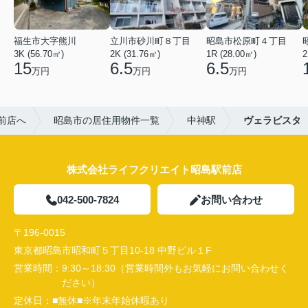
福生市大字熊川
立川市砂川町８丁目
昭島市松原町４丁目
3K (56.70㎡)
2K (31.76㎡)
1R (28.00㎡)
2
15
6.5
6.5
万円
万円
万円
前店へ
昭島市の居住用物件一覧
中神駅
ヴェラビスタ
株式会社ライフクリエイト昭島駅前店
042-500-7824
お問い合わせ
〒196-0015
東京都昭島市昭和町５丁目10-18 中野ビル１F
営業時間：
9:30～18:30（営業時間外もお気軽にお問い合わせく
ださい）
定休日：
■無休■※年末年始休暇あり