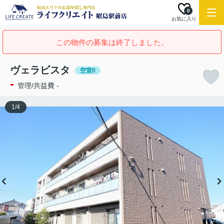
0
お気に入り
この物件の募集は終了しました。
ヴェラビスタ
空室0
-
管理/共益費 -
1
/
4