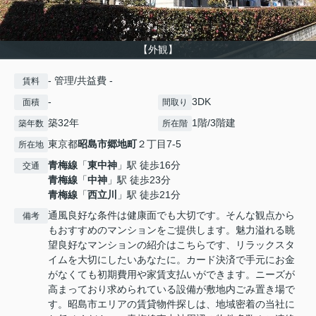
【外観】
- 管理/共益費 -
賃料
-
3DK
面積
間取り
築32年
1階/3階建
築年数
所在階
東京都
昭島市
郷地町
２丁目7-5
所在地
青梅線
「
東中神
」駅 徒歩16分
交通
青梅線
「
中神
」駅 徒歩23分
青梅線
「
西立川
」駅 徒歩21分
通風良好な条件は健康面でも大切です。そんな観点から
備考
もおすすめのマンションをご提供します。魅力溢れる眺
望良好なマンションの紹介はこちらです、リラックスタ
イムを大切にしたいあなたに。カード決済で手元にお金
がなくても初期費用や家賃支払いができます。ニーズが
高まっており求められている設備が敷地内ごみ置き場で
す。昭島市エリアの賃貸物件探しは、地域密着の当社に