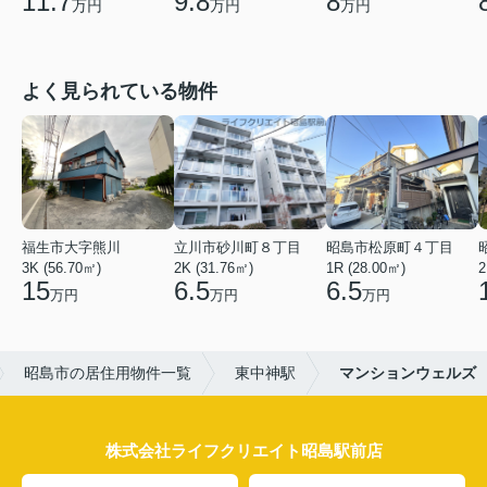
11.7
9.8
8
万円
万円
万円
よく見られている物件
福生市大字熊川
立川市砂川町８丁目
昭島市松原町４丁目
3K (56.70㎡)
2K (31.76㎡)
1R (28.00㎡)
2
15
6.5
6.5
万円
万円
万円
昭島市の居住用物件一覧
東中神駅
マンションウェルズ
株式会社ライフクリエイト昭島駅前店