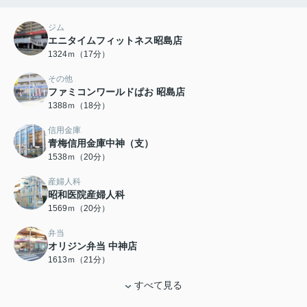
ジム
エニタイムフィットネス昭島店
1324ｍ（17分）
その他
ファミコンワールドぱお 昭島店
1388ｍ（18分）
信用金庫
青梅信用金庫中神（支）
1538ｍ（20分）
産婦人科
昭和医院産婦人科
1569ｍ（20分）
弁当
オリジン弁当 中神店
1613ｍ（21分）
すべて見る