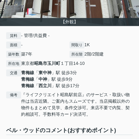
【外観】
- 管理/共益費 -
賃料
-
1K
面積
間取り
築7年
2階/2階建
築年数
所在階
東京都
昭島市
玉川町
１丁目14-10
所在地
青梅線
「
東中神
」駅 徒歩3分
交通
青梅線
「
中神
」駅 徒歩9分
青梅線
「
西立川
」駅 徒歩17分
『ライフクリエイト昭島駅前店』のサービス・取扱い物
備考
件は当店近隣。ご案内もスムーズです。当店掲載以外の
物件もまとめて見学、条件交渉可。来店不要で内覧、契
約相談可。手数料等カード決済可。
ベル・ウッドのコメント(おすすめポイント)