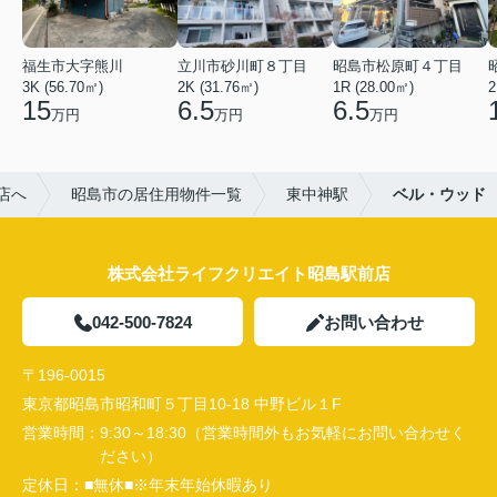
福生市大字熊川
立川市砂川町８丁目
昭島市松原町４丁目
3K (56.70㎡)
2K (31.76㎡)
1R (28.00㎡)
2
15
6.5
6.5
万円
万円
万円
店へ
昭島市の居住用物件一覧
東中神駅
ベル・ウッド
株式会社ライフクリエイト昭島駅前店
042-500-7824
お問い合わせ
〒196-0015
東京都昭島市昭和町５丁目10-18 中野ビル１F
営業時間：
9:30～18:30（営業時間外もお気軽にお問い合わせく
ださい）
定休日：
■無休■※年末年始休暇あり