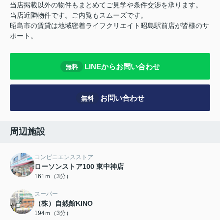
当店掲載以外の物件もまとめてご見学や条件交渉を承ります。
当店近隣物件です。ご内覧もスムーズです。
昭島市の賃貸は地域密着ライフクリエイト昭島駅前店が皆様のサ
ポート。
LINEからお問い合わせ
無料
お問い合わせ
無料
周辺施設
コンビニエンスストア
ローソンストア100 東中神店
161ｍ（3分）
スーパー
（株）自然館KINO
194ｍ（3分）