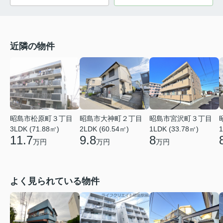
近隣の物件
昭島市松原町３丁目
昭島市大神町２丁目
昭島市宮沢町３丁目
3LDK (71.88㎡)
2LDK (60.54㎡)
1LDK (33.78㎡)
1
11.7
9.8
8
万円
万円
万円
よく見られている物件