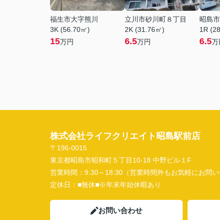
福生市大字熊川
立川市砂川町８丁目
昭島市
3K (56.70㎡)
2K (31.76㎡)
1R (2
15
6.5
6.5
万円
万円
万
株式会社ライフクリエイト昭島駅前店
〒196-0015
東京都昭島市昭和町５丁目10-18 中野ビル１F
営業時間：
9:30～18:30（営業時間外もお気軽にお
定休日：
■無休■※年末年始休暇あり
お問い合わせ