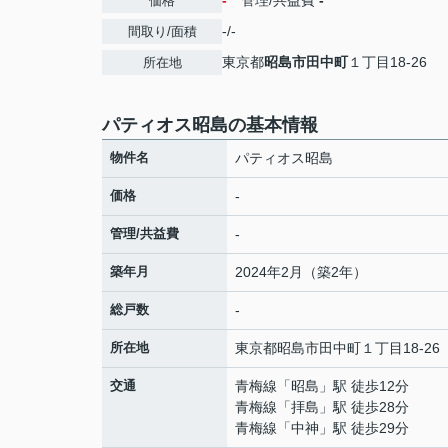
-
管理/共益費
-
価格
-/-
間取り/面積
東京都
昭島市
田中町
１丁目18-26
所在地
パティオス昭島の基本情報
物件名
パティオス昭島
価格
-
管理/共益費
-
築年月
2024年2月（築2年）
総戸数
-
所在地
東京都
昭島市
田中町
１丁目18-26
交通
青梅線
「
昭島
」駅 徒歩12分
青梅線
「
拝島
」駅 徒歩28分
青梅線
「
中神
」駅 徒歩29分