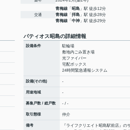
2024年2月(築2年)
築年
青梅線
「
昭島
」駅 徒歩12分
青梅線
「
拝島
」駅 徒歩28分
交通
青梅線
「
中神
」駅 徒歩29分
パティオス昭島の詳細情報
設備条件
駐輪場
敷地内ごみ置き場
光ファイバー
宅配ボックス
24時間緊急通報システム
設備(その他)
-
用途地域
-
募集戸数 / 総戸数
- / -
取引態様
仲介
備考
『ライフクリエイト昭島駅前店』の