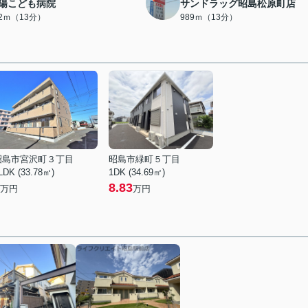
陽こども病院
サンドラッグ昭島松原町店
62ｍ（13分）
989ｍ（13分）
昭島市宮沢町３丁目
昭島市緑町５丁目
LDK (33.78㎡)
1DK (34.69㎡)
8.83
万円
万円