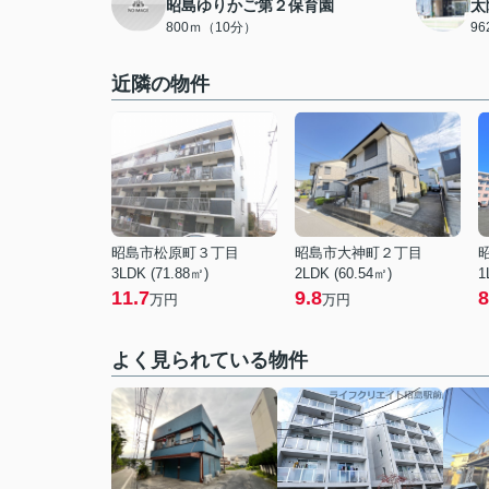
昭島ゆりかご第２保育園
太
800ｍ（10分）
9
近隣の物件
昭島市松原町３丁目
昭島市大神町２丁目
3LDK (71.88㎡)
2LDK (60.54㎡)
1
11.7
9.8
8
万円
万円
よく見られている物件