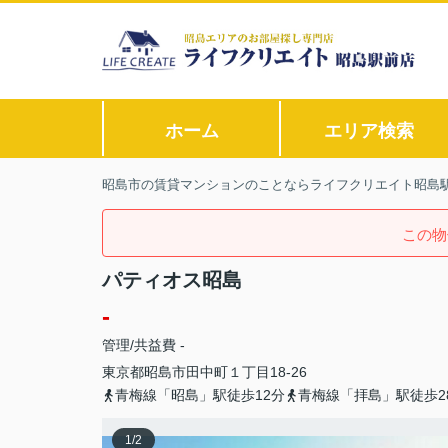
ホーム
エリア検索
昭島市の賃貸マンションのことならライフクリエイト昭島
この物
パティオス昭島
-
管理/共益費 -
東京都
昭島市
田中町
１丁目18-26
青梅線「昭島」駅徒歩12分
青梅線「拝島」駅徒歩2
1
/
2